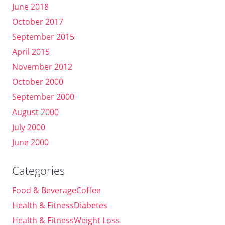
June 2018
October 2017
September 2015
April 2015
November 2012
October 2000
September 2000
August 2000
July 2000
June 2000
Categories
Food & BeverageCoffee
Health & FitnessDiabetes
Health & FitnessWeight Loss