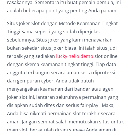
rasakannya. Sementara itu buat pemain pemula, ini
Dark contrast
brightness_low
adalah beberapa point yang penting Anda pahami.
Underline links
format_underlined
Situs Joker Slot dengan Metode Keamanan Tingkat
Mark links
font_download
Tinggi Sama seperti yang sudah diperjelas
sebelumnya. Situs joker yang kami menawarkan
Reset
cached
bukan sekedar situs joker biasa. Ini ialah situs judi
all
options
terbaik yang sediakan
lucky neko demo
slot online
dengan skema keamanan tingkat tinggi. Tiap data
anggota terbangun secara aman serta diproteksi
dari gempuran cyber. Anda tidak butuh
menyangsikan keamanan dari bandar atau agen
joker slot ini, lantaran seluruhnya permainan yang
disiapkan sudah dites dan serius fair-play . Maka,
Anda bisa nikmati permainan slot terakhir secara
aman. Jangan sempat salah memutuskan situs untuk
main slot, bersatulah di sini supaya Anda aman di