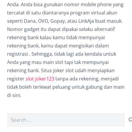
Anda. Anda bisa gunakan nomor mobile phone yang
tercatat di satu diantaranya program virtual akun
seperti Dana, OVO, Gopay, atau LinkAja buat masuk.
Nomor gadget itu dapat dipakai selaku alternatif
rekening bank kalau kamu tidak mempunyai
rekening bank, kamu dapat mengisikan dalam
registrasi . Sehingga, tidak lagi ada kendala untuk
Anda yang mau main slot tapi tak mempunyai
rekening bank. Situs joker slot udah menyiapkan
register
slot joker123
tanpa ada rekening, menjadi
tidak boleh terlewat peluang untuk gabung dan main
di sini.
Search
for: