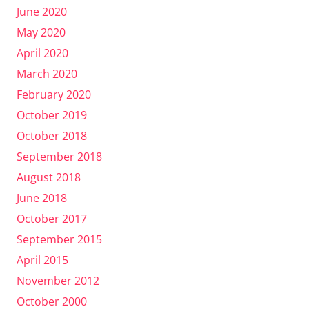
June 2020
May 2020
April 2020
March 2020
February 2020
October 2019
October 2018
September 2018
August 2018
June 2018
October 2017
September 2015
April 2015
November 2012
October 2000