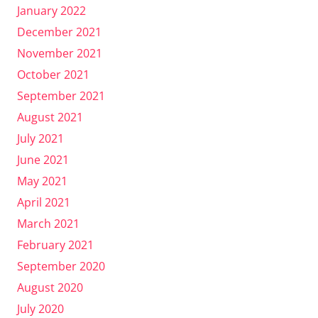
January 2022
December 2021
November 2021
October 2021
September 2021
August 2021
July 2021
June 2021
May 2021
April 2021
March 2021
February 2021
September 2020
August 2020
July 2020