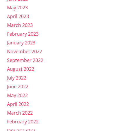
May 2023
April 2023
March 2023
February 2023
January 2023
November 2022
September 2022
August 2022
July 2022
June 2022
May 2022
April 2022
March 2022
February 2022
January 2022