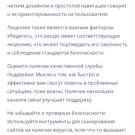
четким дизайном и простотой навигации говорит
о ее ориентированности на пользователя.
Лицензия также является важным фактором.
Убедитесь, что ресурс имеет соответствующую
лицензию, что может подтвердить его законность
и соблюдение стандартов безопасности.
Оцените наличие качественной службы
поддержки. Мысли о том, как быстро и
эффективно вам смогут помочь в проблемных
ситуациях, тоже важны. Наличие нескольких
каналов связи улучшает поддержку.
Не забывайте о проверках безопасности.
Используйте инструменты для сканирования
сайтов на наличие вирусов, если что-то вызывает