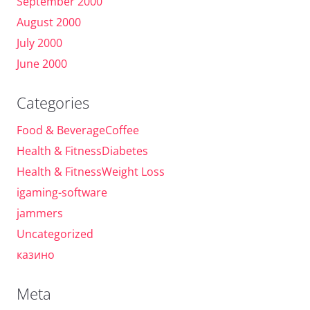
September 2000
August 2000
July 2000
June 2000
Categories
Food & BeverageCoffee
Health & FitnessDiabetes
Health & FitnessWeight Loss
igaming-software
jammers
Uncategorized
казино
Meta