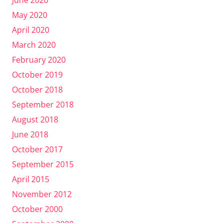
June 2020
May 2020
April 2020
March 2020
February 2020
October 2019
October 2018
September 2018
August 2018
June 2018
October 2017
September 2015
April 2015
November 2012
October 2000