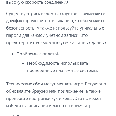
высокую скорость соединения.
Существует риск взлома аккаунтов. Применяйте
двухфакторную аутентификацию, чтобы усилить
безопасность. А также используйте уникальные
пароли для каждой учетной записи. Это
предотвратит возможные утечки личных данных.
Проблемы с оплатой:
Необходимость использовать
проверенные платежные системы.
Технические сбои могут мешать игре. Регулярно
обновляйте браузер или приложение, а также
проверьте настройки кук и кеша. Это поможет
избежать зависания и лагов во время игр.