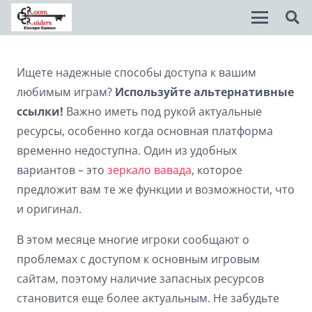
Disable flashes
visibility_off
Ищете надежные способы доступа к вашим
любимым играм?
Используйте альтернативные
Mark headings
title
ссылки!
Важно иметь под рукой актуальные
Background Color
settings
ресурсы, особенно когда основная платформа
временно недоступна. Один из удобных
Zoom out
zoom_out
вариантов – это
зеркало вавада
, которое
Zoom in
zoom_in
предложит вам те же функции и возможности, что
и оригинал.
Decrease font
remove_circle_outline
В этом месяце многие игроки сообщают о
Increase font
add_circle_outline
проблемах с доступом к основным игровым
Readable font
spellcheck
сайтам, поэтому наличие запасных ресурсов
Bright contrast
brightness_high
становится еще более актуальным. Не забудьте