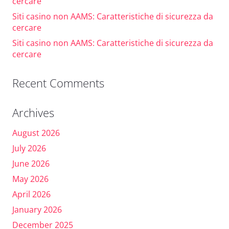
cercare
Siti casino non AAMS: Caratteristiche di sicurezza da
cercare
Siti casino non AAMS: Caratteristiche di sicurezza da
cercare
Recent Comments
Archives
August 2026
July 2026
June 2026
May 2026
April 2026
January 2026
December 2025