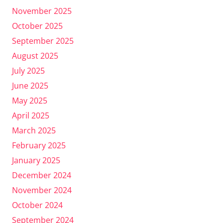
November 2025
October 2025
September 2025
August 2025
July 2025
June 2025
May 2025
April 2025
March 2025
February 2025
January 2025
December 2024
November 2024
October 2024
September 2024