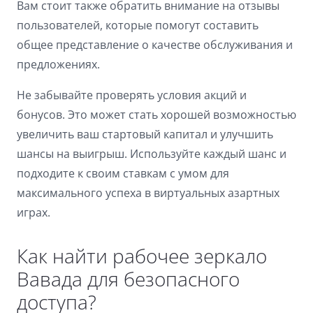
Вам стоит также обратить внимание на отзывы
Dark contrast
brightness_low
пользователей, которые помогут составить
Underline links
format_underlined
общее представление о качестве обслуживания и
предложениях.
Mark links
font_download
Не забывайте проверять условия акций и
Reset
cached
бонусов. Это может стать хорошей возможностью
all
options
увеличить ваш стартовый капитал и улучшить
шансы на выигрыш. Используйте каждый шанс и
подходите к своим ставкам с умом для
максимального успеха в виртуальных азартных
играх.
Как найти рабочее зеркало
Вавада для безопасного
доступа?