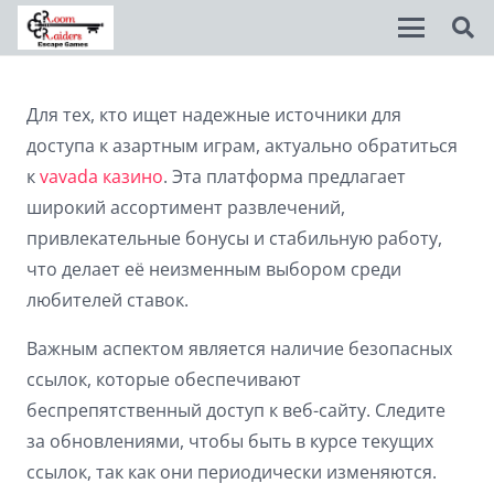
Disable flashes
visibility_off
Для тех, кто ищет надежные источники для
доступа к азартным играм, актуально обратиться
Mark headings
title
к
vavada казино
. Эта платформа предлагает
Background Color
settings
широкий ассортимент развлечений,
привлекательные бонусы и стабильную работу,
Zoom out
zoom_out
что делает её неизменным выбором среди
Zoom in
zoom_in
любителей ставок.
Decrease font
remove_circle_outline
Важным аспектом является наличие безопасных
ссылок, которые обеспечивают
Increase font
add_circle_outline
беспрепятственный доступ к веб-сайту. Следите
Readable font
spellcheck
за обновлениями, чтобы быть в курсе текущих
Bright contrast
brightness_high
ссылок, так как они периодически изменяются.