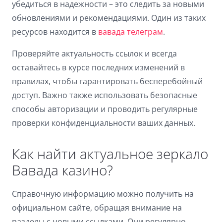
убедиться в надежности – это следить за новыми
Dark contrast
brightness_low
обновлениями и рекомендациями. Один из таких
Underline links
format_underlined
ресурсов находится в
вавада телеграм
.
Mark links
font_download
Проверяйте актуальность ссылок и всегда
оставайтесь в курсе последних изменений в
Reset
cached
правилах, чтобы гарантировать бесперебойный
all
options
доступ. Важно также использовать безопасные
способы авторизации и проводить регулярные
проверки конфиденциальности ваших данных.
Как найти актуальное зеркало
Вавада казино?
Справочную информацию можно получить на
официальном сайте, обращая внимание на
разделы с новыми ссылками. Они регулярно