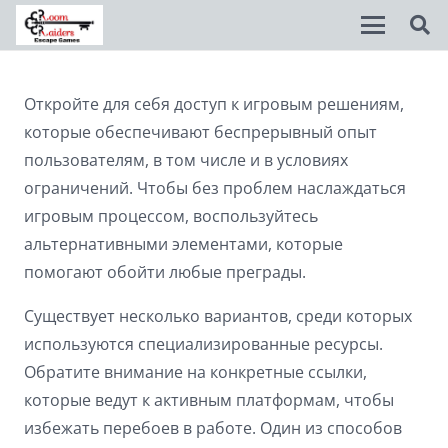
Disable flashes
visibility_off
Откройте для себя доступ к игровым решениям,
которые обеспечивают беспрерывный опыт
Mark headings
title
пользователям, в том числе и в условиях
Background Color
settings
ограничений. Чтобы без проблем наслаждаться
игровым процессом, воспользуйтесь
Zoom out
zoom_out
альтернативными элементами, которые
Zoom in
zoom_in
помогают обойти любые преграды.
Decrease font
remove_circle_outline
Существует несколько вариантов, среди которых
используются специализированные ресурсы.
Increase font
add_circle_outline
Обратите внимание на конкретные ссылки,
Readable font
spellcheck
которые ведут к активным платформам, чтобы
Bright contrast
brightness_high
избежать перебоев в работе. Один из способов