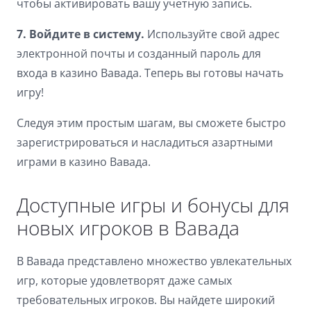
чтобы активировать вашу учетную запись.
7. Войдите в систему.
Используйте свой адрес
электронной почты и созданный пароль для
входа в казино Вавада. Теперь вы готовы начать
игру!
Следуя этим простым шагам, вы сможете быстро
зарегистрироваться и насладиться азартными
играми в казино Вавада.
Доступные игры и бонусы для
новых игроков в Вавада
В Вавада представлено множество увлекательных
игр, которые удовлетворят даже самых
требовательных игроков. Вы найдете широкий