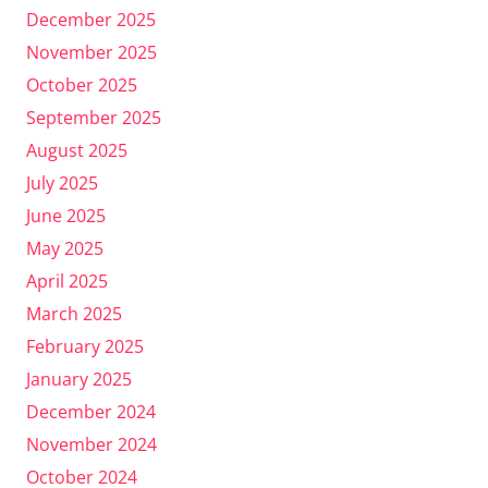
December 2025
November 2025
October 2025
September 2025
August 2025
July 2025
June 2025
May 2025
April 2025
March 2025
February 2025
January 2025
December 2024
November 2024
October 2024