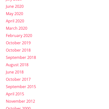
June 2020
May 2020
April 2020
March 2020
February 2020
October 2019
October 2018
September 2018
August 2018
June 2018
October 2017
September 2015
April 2015
November 2012
October 2000