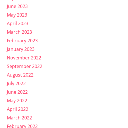
June 2023
May 2023
April 2023
March 2023
February 2023
January 2023
November 2022
September 2022
August 2022
July 2022
June 2022
May 2022
April 2022
March 2022
February 2022