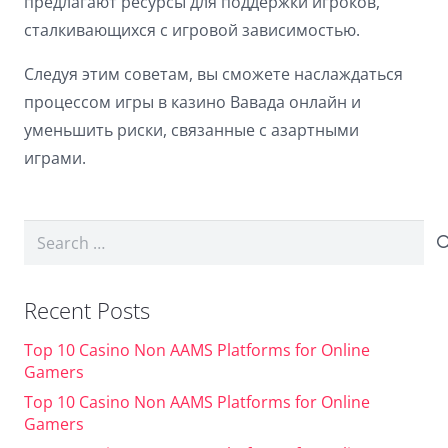
предлагают ресурсы для поддержки игроков,
сталкивающихся с игровой зависимостью.
Следуя этим советам, вы сможете наслаждаться
процессом игры в казино Вавада онлайн и
уменьшить риски, связанные с азартными
играми.
Search
for:
Recent Posts
Top 10 Casino Non AAMS Platforms for Online
Gamers
Top 10 Casino Non AAMS Platforms for Online
Gamers