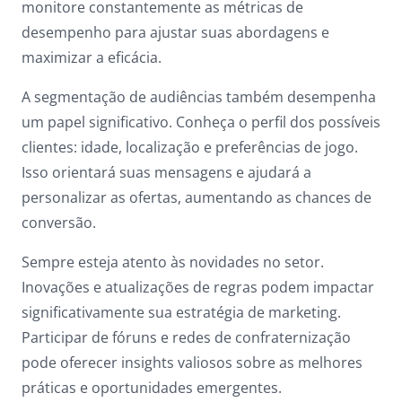
monitore constantemente as métricas de
Dark contrast
brightness_low
desempenho para ajustar suas abordagens e
Underline links
format_underlined
maximizar a eficácia.
Mark links
font_download
A segmentação de audiências também desempenha
um papel significativo. Conheça o perfil dos possíveis
Reset
cached
clientes: idade, localização e preferências de jogo.
all
options
Isso orientará suas mensagens e ajudará a
personalizar as ofertas, aumentando as chances de
conversão.
Sempre esteja atento às novidades no setor.
Inovações e atualizações de regras podem impactar
significativamente sua estratégia de marketing.
Participar de fóruns e redes de confraternização
pode oferecer insights valiosos sobre as melhores
práticas e oportunidades emergentes.