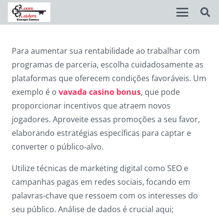
Disable flashes
visibility_off
Para aumentar sua rentabilidade ao trabalhar com
programas de parceria, escolha cuidadosamente as
Mark headings
title
plataformas que oferecem condições favoráveis. Um
Background Color
settings
exemplo é o
vavada casino bonus
, que pode
proporcionar incentivos que atraem novos
Zoom out
zoom_out
jogadores. Aproveite essas promoções a seu favor,
Zoom in
zoom_in
elaborando estratégias específicas para captar e
converter o público-alvo.
Decrease font
remove_circle_outline
Utilize técnicas de marketing digital como SEO e
Increase font
add_circle_outline
campanhas pagas em redes sociais, focando em
Readable font
spellcheck
palavras-chave que ressoem com os interesses do
Bright contrast
brightness_high
seu público. Análise de dados é crucial aqui;