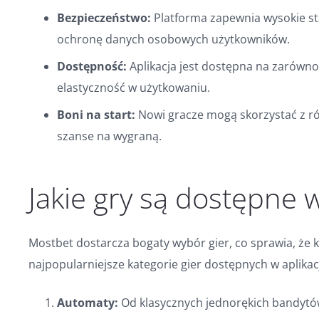
Bezpieczeństwo:
Platforma zapewnia wysokie st
ochronę danych osobowych użytkowników.
Dostępność:
Aplikacja jest dostępna na zarówno
elastyczność w użytkowaniu.
Boni na start:
Nowi gracze mogą skorzystać z r
szanse na wygraną.
Jakie gry są dostępne w
Mostbet dostarcza bogaty wybór gier, co sprawia, że ka
najpopularniejsze kategorie gier dostępnych w aplikacj
Automaty:
Od klasycznych jednorękich bandytó