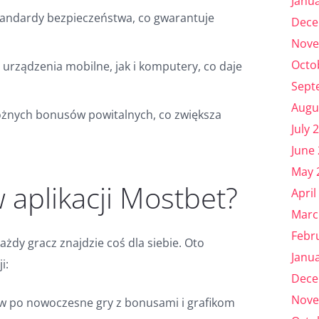
Janu
andardy bezpieczeństwa, co gwarantuje
Dece
Nove
Octo
 urządzenia mobilne, jak i komputery, co daje
Sept
Augu
óżnych bonusów powitalnych, co zwiększa
July 
June
May 
 aplikacji Mostbet?
April
Marc
Febr
żdy gracz znajdzie coś dla siebie. Oto
Janu
i:
Dece
Nove
w po nowoczesne gry z bonusami i grafikom