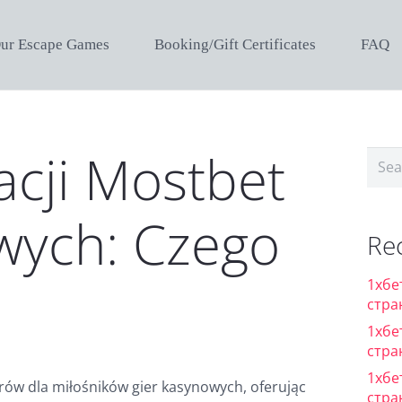
ur Escape Games
Booking/Gift Certificates
FAQ
acji Mostbet
Sear
for:
wych: Czego
Re
1хбе
стра
1хбе
стра
1хбе
orów dla miłośników gier kasynowych, oferując
стра