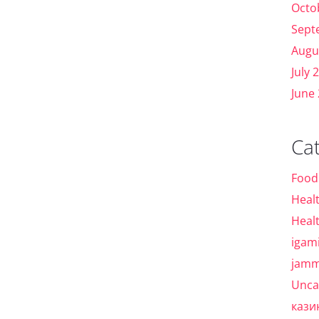
Octo
Sept
Augu
July 
June
Ca
Food
Heal
Heal
igam
jamm
Unca
кази