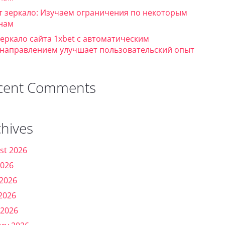
т зеркало: Изучаем ограничения по некоторым
нам
зеркало сайта 1xbet с автоматическим
направлением улучшает пользовательский опыт
cent Comments
chives
st 2026
2026
 2026
2026
 2026