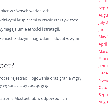
Octo
Sept
 poker w różnych wariantach.
Augu
dziwymi krupierami w czasie rzeczywistym.
July 
ymagają umiejętności i strategii.
June
May 
zeniach z dużymi nagrodami i dodatkowymi
April
Marc
Febr
tbet?
Janu
Dece
roces rejestracji, logowania oraz grania w gry
Nove
eży wykonać, aby zacząć grę:
Octo
Sept
j stronie Mostbet lub w odpowiednich
Augu