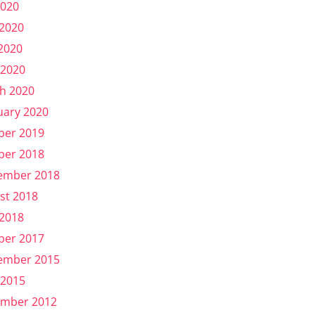
2020
 2020
2020
 2020
h 2020
uary 2020
ber 2019
ber 2018
ember 2018
st 2018
 2018
ber 2017
ember 2015
 2015
mber 2012