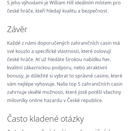
S jeho výhodami je William Hill ideálním místem pro
české hráče, kteří hledají kvalitu a bezpečnost.
Závěr
Každé z námi doporučených zahraničních casin má
své kouzlo a specifické vlastnosti, které oslovují
české hráče. Ať už hledáte širokou nabídku her,
kvalitní zákaznickou podporu, nebo atraktivní
bonusy, je důležité si vybrat to správné casino, které
vám nejlépe vyhovuje. Naše top 5 zahraničních casin
zahrnuje skvělé možnosti, které jistě potěší všechny
milovníky online hazardu v České republice.
Často kladené otázky