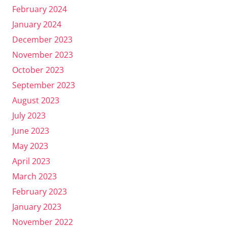
February 2024
January 2024
December 2023
November 2023
October 2023
September 2023
August 2023
July 2023
June 2023
May 2023
April 2023
March 2023
February 2023
January 2023
November 2022