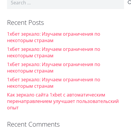
for:
Recent Posts
1хбет зеркало: Изучаем ограничения по
некоторым странам
1хбет зеркало: Изучаем ограничения по
некоторым странам
1хбет зеркало: Изучаем ограничения по
некоторым странам
1хбет зеркало: Изучаем ограничения по
некоторым странам
Как зеркало сайта 1xbet с автоматическим
перенаправлением улучшает пользовательский
опыт
Recent Comments