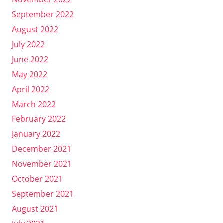
September 2022
August 2022
July 2022
June 2022
May 2022
April 2022
March 2022
February 2022
January 2022
December 2021
November 2021
October 2021
September 2021
August 2021