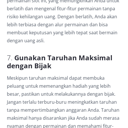
permainan slot ini, yang memungkinkan Anda untuk
berlatih dan mengenal fitur-fitur permainan tanpa
risiko kehilangan uang. Dengan berlatih, Anda akan
lebih terbiasa dengan alur permainan dan bisa
membuat keputusan yang lebih tepat saat bermain
dengan uang asli.
7.
Gunakan Taruhan Maksimal
dengan Bijak
Meskipun taruhan maksimal dapat membuka
peluang untuk memenangkan hadiah yang lebih
besar, pastikan untuk melakukannya dengan bijak.
Jangan terlalu terburu-buru meningkatkan taruhan
tanpa mempertimbangkan anggaran Anda. Taruhan
maksimal hanya disarankan jika Anda sudah merasa
nyaman dengan permainan dan memahami fitur-