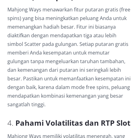
Mahjong Ways menawarkan fitur putaran gratis (free
spins) yang bisa meningkatkan peluang Anda untuk
memenangkan hadiah besar. Fitur ini biasanya
diaktifkan dengan mendapatkan tiga atau lebih
simbol Scatter pada gulungan. Setiap putaran gratis
memberi Anda kesempatan untuk memutar
gulungan tanpa mengeluarkan taruhan tambahan,
dan kemenangan dari putaran ini seringkali lebih
besar. Pastikan untuk memanfaatkan kesempatan ini
dengan baik, karena dalam mode free spins, peluang
mendapatkan kombinasi kemenangan yang besar
sangatlah tinggi.
4.
Pahami Volatilitas dan RTP Slot
Mahjong Ways memiliki volatilitas menengah, yang