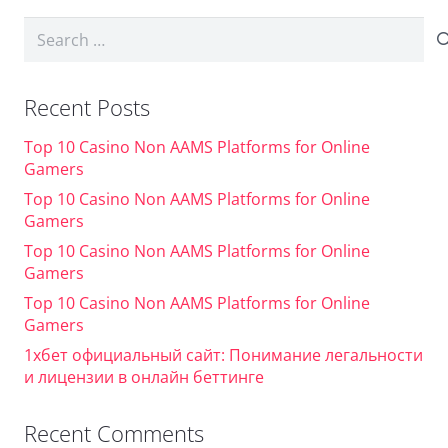
Search
for:
Recent Posts
Top 10 Casino Non AAMS Platforms for Online
Gamers
Top 10 Casino Non AAMS Platforms for Online
Gamers
Top 10 Casino Non AAMS Platforms for Online
Gamers
Top 10 Casino Non AAMS Platforms for Online
Gamers
1хбет официальный сайт: Понимание легальности
и лицензии в онлайн беттинге
Recent Comments