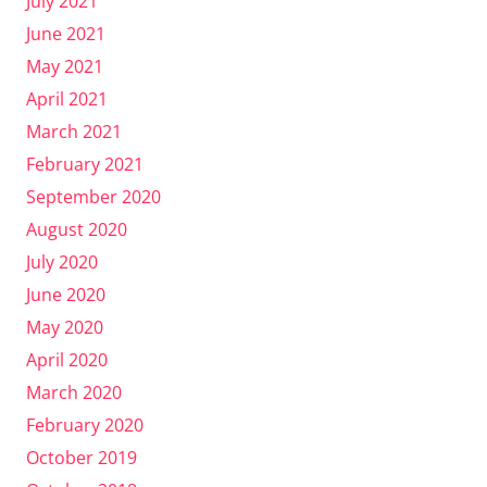
July 2021
June 2021
May 2021
April 2021
March 2021
February 2021
September 2020
August 2020
July 2020
June 2020
May 2020
April 2020
March 2020
February 2020
October 2019