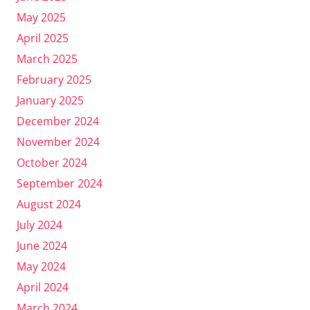
May 2025
April 2025
March 2025
February 2025
January 2025
December 2024
November 2024
October 2024
September 2024
August 2024
July 2024
June 2024
May 2024
April 2024
March 2024