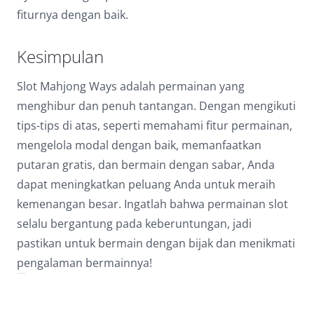
fiturnya dengan baik.
Kesimpulan
Slot Mahjong Ways adalah permainan yang
menghibur dan penuh tantangan. Dengan mengikuti
tips-tips di atas, seperti memahami fitur permainan,
mengelola modal dengan baik, memanfaatkan
putaran gratis, dan bermain dengan sabar, Anda
dapat meningkatkan peluang Anda untuk meraih
kemenangan besar. Ingatlah bahwa permainan slot
selalu bergantung pada keberuntungan, jadi
pastikan untuk bermain dengan bijak dan menikmati
pengalaman bermainnya!