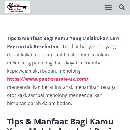
Disable flashes
visibility_off
Tips & Manfaat Bagi Kamu Yang Melakukan Lari
Mark headings
title
Pagi untuk Kesehatan –
Terlihat banyak arti yang
Background Color
settings
dapat kalian rasakan saat teratur menjalankan
melenceng pada pagi hari. kayak menambah
Zoom out
zoom_out
kepiawaian aksi badan, menolong
Zoom in
zoom_in
https://www.pandorasale-uk.com/
mengendalikan berat instansi, menambah tenaga
Decrease font
remove_circle_outline
otot kaki, sampai menolong mengendalikan
Increase font
add_circle_outline
himpitan darah dalam badan.
Readable font
spellcheck
Tips & Manfaat Bagi Kamu
Bright contrast
brightness_high