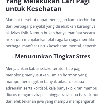
Yang Melakukan Lari Pagi
Dark contrast
brightness_low
untuk Kesehatan
Underline links
format_underlined
Manfaat tersebut dapat mencegah kamu terhindar
Mark links
font_download
dari berbagai penyakit yang disebabkan kurangnya
aktivitas fisik. Namun bukan hanya manfaat secara
Reset
cached
all
fisik, rutin menjalankan olahraga lari juga memiliki
options
berbagai manfaat untuk kesehatan mental, seperti:
Menurunkan Tingkat Stres
Menjalankan kabur selaku teratur tiap pagi
menolong menyusutkan jumlah hormon yang
mampu meninggikan banyak pikiran, serupa
adrenalin serta kortisol. kala banyak pikiran mampu
diurus dengan cakap, sehingga kalian jua bakal luput
dari efek tekanan jiwa yang mampu mempengaruhi