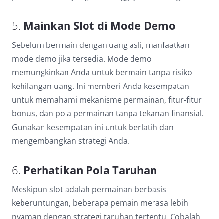
5.
Mainkan Slot di Mode Demo
Sebelum bermain dengan uang asli, manfaatkan
mode demo jika tersedia. Mode demo
memungkinkan Anda untuk bermain tanpa risiko
kehilangan uang. Ini memberi Anda kesempatan
untuk memahami mekanisme permainan, fitur-fitur
bonus, dan pola permainan tanpa tekanan finansial.
Gunakan kesempatan ini untuk berlatih dan
mengembangkan strategi Anda.
6.
Perhatikan Pola Taruhan
Meskipun slot adalah permainan berbasis
keberuntungan, beberapa pemain merasa lebih
nyaman dengan strategi taruhan tertentu. Cobalah