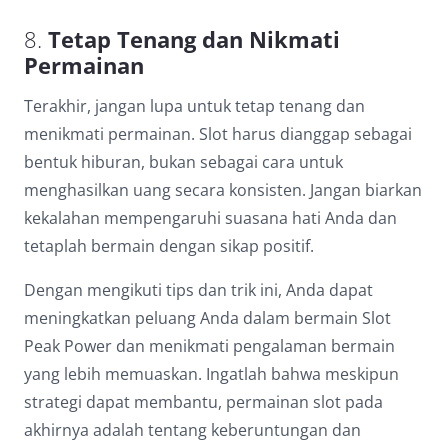
8.
Tetap Tenang dan Nikmati
Permainan
Terakhir, jangan lupa untuk tetap tenang dan
menikmati permainan. Slot harus dianggap sebagai
bentuk hiburan, bukan sebagai cara untuk
menghasilkan uang secara konsisten. Jangan biarkan
kekalahan mempengaruhi suasana hati Anda dan
tetaplah bermain dengan sikap positif.
Dengan mengikuti tips dan trik ini, Anda dapat
meningkatkan peluang Anda dalam bermain Slot
Peak Power dan menikmati pengalaman bermain
yang lebih memuaskan. Ingatlah bahwa meskipun
strategi dapat membantu, permainan slot pada
akhirnya adalah tentang keberuntungan dan