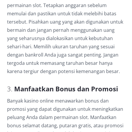
permainan slot. Tetapkan anggaran sebelum
memulai dan pastikan untuk tidak melebihi batas
tersebut. Pisahkan uang yang akan digunakan untuk
bermain dan jangan pernah menggunakan uang
yang seharusnya dialokasikan untuk kebutuhan
sehari-hari. Memilih ukuran taruhan yang sesuai
dengan bankroll Anda juga sangat penting. Jangan
tergoda untuk memasang taruhan besar hanya
karena tergiur dengan potensi kemenangan besar.
3.
Manfaatkan Bonus dan Promosi
Banyak kasino online menawarkan bonus dan
promosi yang dapat digunakan untuk meningkatkan
peluang Anda dalam permainan slot. Manfaatkan
bonus selamat datang, putaran gratis, atau promosi