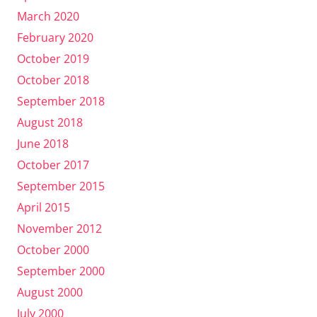
March 2020
February 2020
October 2019
October 2018
September 2018
August 2018
June 2018
October 2017
September 2015
April 2015
November 2012
October 2000
September 2000
August 2000
July 2000