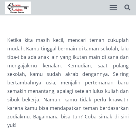
Disable flashes
visibility_off
Ketika kita masih kecil, mencari teman cukuplah
Mark headings
title
mudah. Kamu tinggal bermain di taman sekolah, lalu
Background Color
settings
tiba-tiba ada anak lain yang ikutan main di sana dan
mengajakmu kenalan. Kemudian, saat pulang
Zoom out
zoom_out
sekolah, kamu sudah akrab dengannya. Seiring
Zoom in
zoom_in
bertambahnya usia, menjalin pertemanan baru
semakin menantang, apalagi setelah lulus kuliah dan
Decrease font
remove_circle_outline
sibuk bekerja. Namun, kamu tidak perlu khawatir
Increase font
add_circle_outline
karena kamu bisa mendapatkan teman berdasarkan
Readable font
spellcheck
zodiakmu. Bagaimana bisa tuh? Coba simak di sini
yuk!
Bright contrast
brightness_high