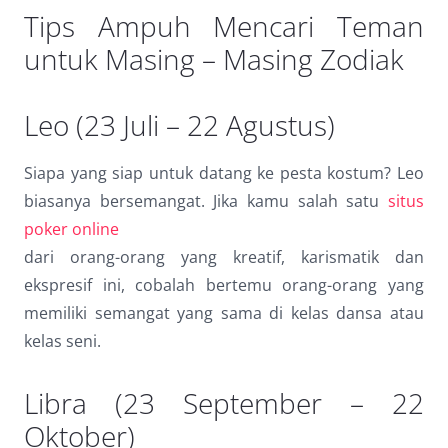
Dark contrast
brightness_low
Tips Ampuh Mencari Teman
untuk Masing – Masing Zodiak
Underline links
format_underlined
Mark links
font_download
Leo (23 Juli – 22 Agustus)
Reset
cached
all
Siapa yang siap untuk datang ke pesta kostum? Leo
options
biasanya bersemangat. Jika kamu salah satu
situs
poker online
dari orang-orang yang kreatif, karismatik dan
ekspresif ini, cobalah bertemu orang-orang yang
memiliki semangat yang sama di kelas dansa atau
kelas seni.
Libra (23 September – 22
Oktober)