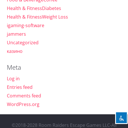
Health & FitnessDiabetes
Health & FitnessWeight Loss
igaming-software
jammers
Uncategorized
казино
Meta
Log in
Entries feed
Comments feed
WordPress.org
©2018-2028 Room Raiders Escape Games LLC-All