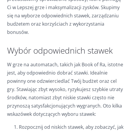
Dark contrast
brightness_low
Ci w Lepszej grze i maksymalizacji zysków. Skupimy
się na wyborze odpowiednich stawek, zarządzaniu
Underline links
format_underlined
budżetem oraz korzyściach z wykorzystania
Mark links
font_download
bonusów.
Reset
cached
Wybór odpowiednich stawek
all
options
W grze na automatach, takich jak Book of Ra, istotne
jest, aby odpowiednio dobrać stawki. Idealnie
powinny one odzwierciedlać Twój budżet oraz cel
gry. Stawiając zbyt wysoko, ryzykujesz szybkie utraty
środków, natomiast zbyt niskie stawki często nie
przynoszą satysfakcjonujących wygranych. Oto kilka
wskazówek dotyczących wyboru stawek:
Rozpocznij od niskich stawek, aby zobaczyć, jak