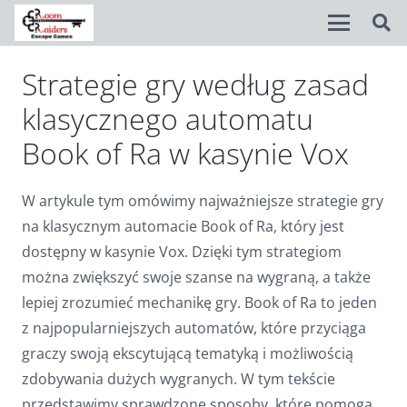
Strategie gry według zasad
Disable flashes
visibility_off
klasycznego automatu
Mark headings
title
Book of Ra w kasynie Vox
Background Color
settings
Zoom out
zoom_out
W artykule tym omówimy najważniejsze strategie gry
na klasycznym automacie Book of Ra, który jest
Zoom in
zoom_in
dostępny w kasynie Vox. Dzięki tym strategiom
Decrease font
remove_circle_outline
można zwiększyć swoje szanse na wygraną, a także
lepiej zrozumieć mechanikę gry. Book of Ra to jeden
Increase font
add_circle_outline
z najpopularniejszych automatów, które przyciąga
Readable font
spellcheck
graczy swoją ekscytującą tematyką i możliwością
zdobywania dużych wygranych. W tym tekście
Bright contrast
brightness_high
przedstawimy sprawdzone sposoby, które pomogą