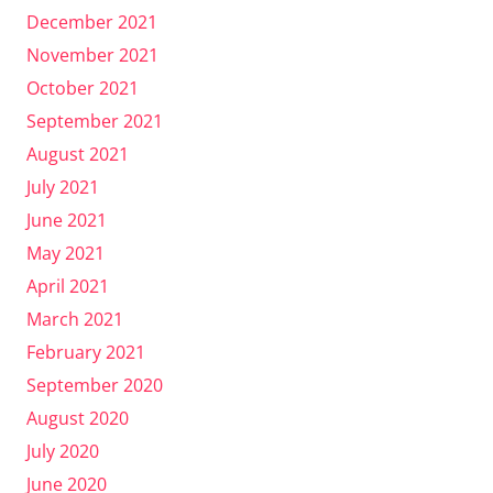
December 2021
November 2021
October 2021
September 2021
August 2021
July 2021
June 2021
May 2021
April 2021
March 2021
February 2021
September 2020
August 2020
July 2020
June 2020