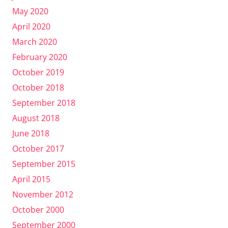
May 2020
April 2020
March 2020
February 2020
October 2019
October 2018
September 2018
August 2018
June 2018
October 2017
September 2015
April 2015
November 2012
October 2000
September 2000