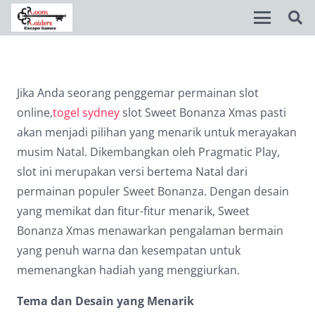
Disable flashes
visibility_off
Jika Anda seorang penggemar permainan slot
Mark headings
title
online,
togel sydney
slot Sweet Bonanza Xmas pasti
Background Color
settings
akan menjadi pilihan yang menarik untuk merayakan
musim Natal. Dikembangkan oleh Pragmatic Play,
Zoom out
zoom_out
slot ini merupakan versi bertema Natal dari
Zoom in
zoom_in
permainan populer Sweet Bonanza. Dengan desain
yang memikat dan fitur-fitur menarik, Sweet
Decrease font
remove_circle_outline
Bonanza Xmas menawarkan pengalaman bermain
Increase font
add_circle_outline
yang penuh warna dan kesempatan untuk
Readable font
spellcheck
memenangkan hadiah yang menggiurkan.
Bright contrast
brightness_high
Tema dan Desain yang Menarik