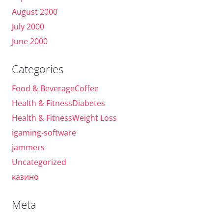
August 2000
July 2000
June 2000
Categories
Food & BeverageCoffee
Health & FitnessDiabetes
Health & FitnessWeight Loss
igaming-software
jammers
Uncategorized
казино
Meta