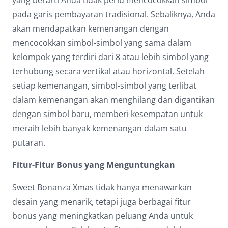
yang berarti Anda tidak perlu mencocokkan simbol
pada garis pembayaran tradisional. Sebaliknya, Anda
akan mendapatkan kemenangan dengan
mencocokkan simbol-simbol yang sama dalam
kelompok yang terdiri dari 8 atau lebih simbol yang
terhubung secara vertikal atau horizontal. Setelah
setiap kemenangan, simbol-simbol yang terlibat
dalam kemenangan akan menghilang dan digantikan
dengan simbol baru, memberi kesempatan untuk
meraih lebih banyak kemenangan dalam satu
putaran.
Fitur-Fitur Bonus yang Menguntungkan
Sweet Bonanza Xmas tidak hanya menawarkan
desain yang menarik, tetapi juga berbagai fitur
bonus yang meningkatkan peluang Anda untuk