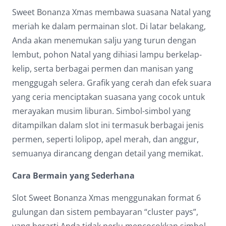
Dark contrast
brightness_low
Sweet Bonanza Xmas membawa suasana Natal yang
meriah ke dalam permainan slot. Di latar belakang,
Underline links
format_underlined
Anda akan menemukan salju yang turun dengan
Mark links
font_download
lembut, pohon Natal yang dihiasi lampu berkelap-
kelip, serta berbagai permen dan manisan yang
Reset
cached
menggugah selera. Grafik yang cerah dan efek suara
all
options
yang ceria menciptakan suasana yang cocok untuk
merayakan musim liburan. Simbol-simbol yang
ditampilkan dalam slot ini termasuk berbagai jenis
permen, seperti lolipop, apel merah, dan anggur,
semuanya dirancang dengan detail yang memikat.
Cara Bermain yang Sederhana
Slot Sweet Bonanza Xmas menggunakan format 6
gulungan dan sistem pembayaran “cluster pays”,