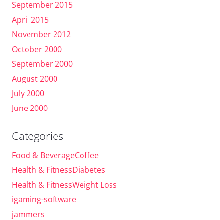
September 2015
April 2015
November 2012
October 2000
September 2000
August 2000
July 2000
June 2000
Categories
Food & BeverageCoffee
Health & FitnessDiabetes
Health & FitnessWeight Loss
igaming-software
jammers