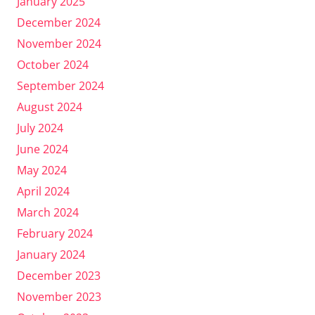
January 2025
December 2024
November 2024
October 2024
September 2024
August 2024
July 2024
June 2024
May 2024
April 2024
March 2024
February 2024
January 2024
December 2023
November 2023