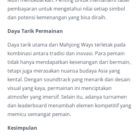
lebih mendebarkan. Penting untuk memahami tabel
pembayaran untuk mengetahui nilai setiap simbol
dan potensi kemenangan yang bisa diraih.
Daya Tarik Permainan
Daya tarik utama dari Mahjong Ways terletak pada
kombinasi antara tradisi dan inovasi. Para pemain
tidak hanya mendapatkan kesenangan dari bermain,
tetapi juga merasakan nuansa budaya Asia yang
kental. Dengan soundtrack yang menarik dan desain
visual yang kaya, permainan ini menciptakan
atmosfer yang imersif. Selain itu, adanya turnamen
dan leaderboard menambah elemen kompetitif yang
memicu semangat pemain.
Kesimpulan