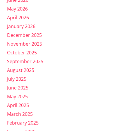
May 2026
April 2026
January 2026
December 2025
November 2025
October 2025
September 2025
August 2025
July 2025
June 2025
May 2025
April 2025
March 2025
February 2025