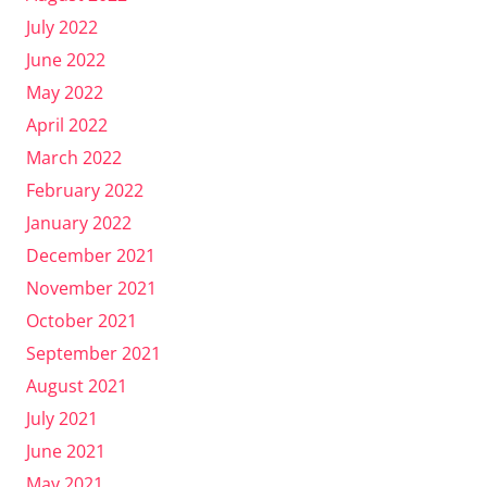
July 2022
June 2022
May 2022
April 2022
March 2022
February 2022
January 2022
December 2021
November 2021
October 2021
September 2021
August 2021
July 2021
June 2021
May 2021