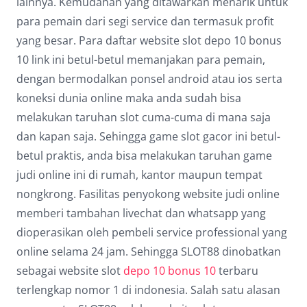
lainnya. Kemudahan yang ditawarkan menarik untuk
para pemain dari segi service dan termasuk profit
yang besar. Para daftar website slot depo 10 bonus
10 link ini betul-betul memanjakan para pemain,
dengan bermodalkan ponsel android atau ios serta
koneksi dunia online maka anda sudah bisa
melakukan taruhan slot cuma-cuma di mana saja
dan kapan saja. Sehingga game slot gacor ini betul-
betul praktis, anda bisa melakukan taruhan game
judi online ini di rumah, kantor maupun tempat
nongkrong. Fasilitas penyokong website judi online
memberi tambahan livechat dan whatsapp yang
dioperasikan oleh pembeli service professional yang
online selama 24 jam. Sehingga SLOT88 dinobatkan
sebagai website slot
depo 10 bonus 10
terbaru
terlengkap nomor 1 di indonesia. Salah satu alasan