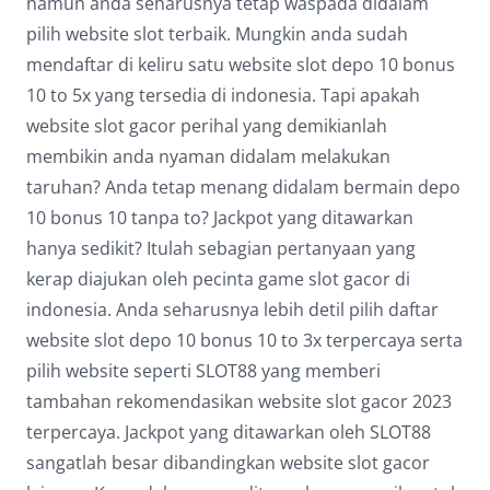
namun anda seharusnya tetap waspada didalam
Dark contrast
brightness_low
pilih website slot terbaik. Mungkin anda sudah
Underline links
mendaftar di keliru satu website slot depo 10 bonus
format_underlined
10 to 5x yang tersedia di indonesia. Tapi apakah
Mark links
font_download
website slot gacor perihal yang demikianlah
Reset
membikin anda nyaman didalam melakukan
cached
all
taruhan? Anda tetap menang didalam bermain depo
options
10 bonus 10 tanpa to? Jackpot yang ditawarkan
hanya sedikit? Itulah sebagian pertanyaan yang
kerap diajukan oleh pecinta game slot gacor di
indonesia. Anda seharusnya lebih detil pilih daftar
website slot depo 10 bonus 10 to 3x terpercaya serta
pilih website seperti SLOT88 yang memberi
tambahan rekomendasikan website slot gacor 2023
terpercaya. Jackpot yang ditawarkan oleh SLOT88
sangatlah besar dibandingkan website slot gacor