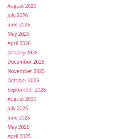
August 2026
July 2026
June 2026
May 2026
April 2026
January 2026
December 2025
November 2025
October 2025
September 2025
August 2025
July 2025
June 2025
May 2025
April 2025