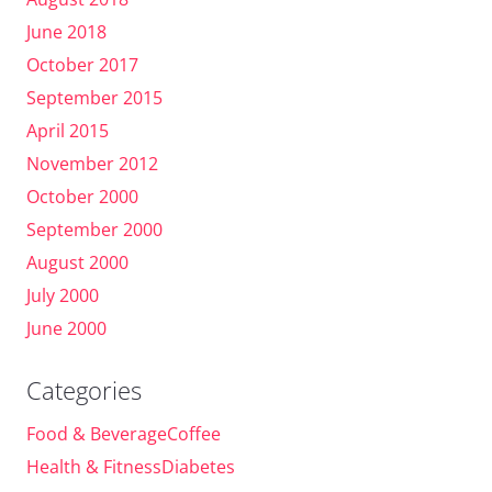
June 2018
October 2017
September 2015
April 2015
November 2012
October 2000
September 2000
August 2000
July 2000
June 2000
Categories
Food & BeverageCoffee
Health & FitnessDiabetes