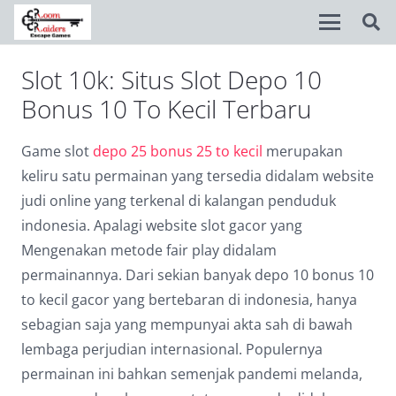
Slot 10k: Situs Slot Depo 10
Disable flashes
visibility_off
Bonus 10 To Kecil Terbaru
Mark headings
title
Game slot
depo 25 bonus 25 to kecil
merupakan
Background Color
settings
keliru satu permainan yang tersedia didalam website
Zoom out
zoom_out
judi online yang terkenal di kalangan penduduk
indonesia. Apalagi website slot gacor yang
Zoom in
zoom_in
Mengenakan metode fair play didalam
Decrease font
remove_circle_outline
permainannya. Dari sekian banyak depo 10 bonus 10
to kecil gacor yang bertebaran di indonesia, hanya
Increase font
add_circle_outline
sebagian saja yang mempunyai akta sah di bawah
Readable font
spellcheck
lembaga perjudian internasional. Populernya
Bright contrast
permainan ini bahkan semenjak pandemi melanda,
brightness_high