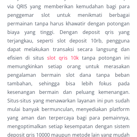
via QRIS yang memberikan kemudahan bagi para
penggemar slot untuk menikmati berbagai
permainan tanpa harus khawatir dengan potongan
biaya yang tinggi. Dengan deposit qris yang
terjangkau, seperti slot deposit 10rb, pengguna
dapat melakukan transaksi secara langsung dan
efisien di situs
slot qris 10k
tanpa potongan ini
memungkinkan setiap orang untuk merasakan
pengalaman bermain slot dana tanpa beban
tambahan, sehingga bisa lebih fokus pada
kesenangan bermain dan peluang kemenangan.
Situs-situs yang menawarkan layanan ini pun sudah
mulai banyak bermunculan, menyediakan platform
yang aman dan terpercaya bagi para pemainnya,
mengoptimalkan setiap kesempatan dengan sistem
deposit qris 10000 maupun metode lain yang mudah