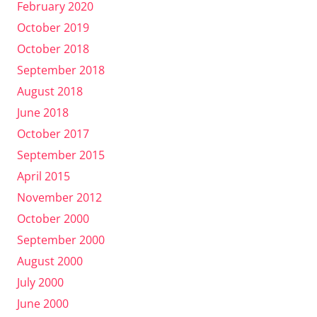
February 2020
October 2019
October 2018
September 2018
August 2018
June 2018
October 2017
September 2015
April 2015
November 2012
October 2000
September 2000
August 2000
July 2000
June 2000