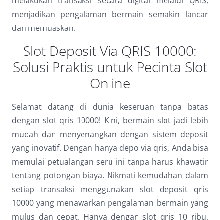
melakukan transaksi secara digital melalui QRIS,
menjadikan pengalaman bermain semakin lancar
dan memuaskan.
Slot Deposit Via QRIS 10000:
Solusi Praktis untuk Pecinta Slot
Online
Selamat datang di dunia keseruan tanpa batas
dengan slot qris 10000! Kini, bermain slot jadi lebih
mudah dan menyenangkan dengan sistem deposit
yang inovatif. Dengan hanya depo via qris, Anda bisa
memulai petualangan seru ini tanpa harus khawatir
tentang potongan biaya. Nikmati kemudahan dalam
setiap transaksi menggunakan slot deposit qris
10000 yang menawarkan pengalaman bermain yang
mulus dan cepat. Hanya dengan slot qris 10 ribu,