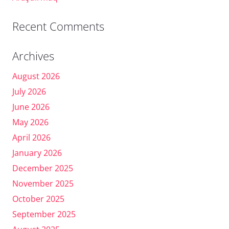
Recent Comments
Archives
August 2026
July 2026
June 2026
May 2026
April 2026
January 2026
December 2025
November 2025
October 2025
September 2025