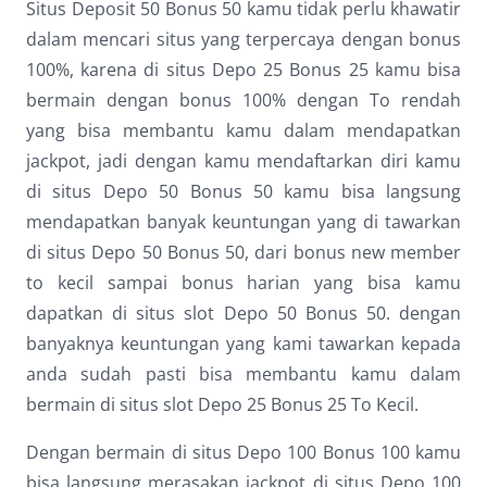
Situs Deposit 50 Bonus 50 kamu tidak perlu khawatir
Dark contrast
brightness_low
dalam mencari situs yang terpercaya dengan bonus
Underline links
format_underlined
100%, karena di situs Depo 25 Bonus 25 kamu bisa
bermain dengan bonus 100% dengan To rendah
Mark links
font_download
yang bisa membantu kamu dalam mendapatkan
Reset
cached
jackpot, jadi dengan kamu mendaftarkan diri kamu
all
di situs Depo 50 Bonus 50 kamu bisa langsung
options
mendapatkan banyak keuntungan yang di tawarkan
di situs Depo 50 Bonus 50, dari bonus new member
to kecil sampai bonus harian yang bisa kamu
dapatkan di situs slot Depo 50 Bonus 50. dengan
banyaknya keuntungan yang kami tawarkan kepada
anda sudah pasti bisa membantu kamu dalam
bermain di situs slot Depo 25 Bonus 25 To Kecil.
Dengan bermain di situs Depo 100 Bonus 100 kamu
bisa langsung merasakan jackpot di situs Depo 100