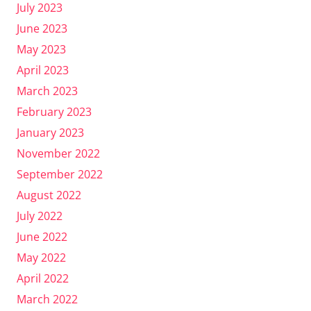
July 2023
June 2023
May 2023
April 2023
March 2023
February 2023
January 2023
November 2022
September 2022
August 2022
July 2022
June 2022
May 2022
April 2022
March 2022