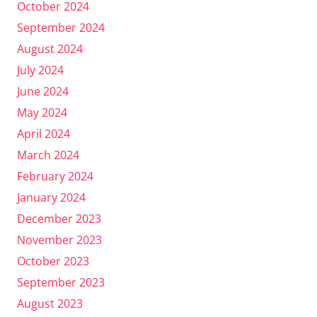
October 2024
September 2024
August 2024
July 2024
June 2024
May 2024
April 2024
March 2024
February 2024
January 2024
December 2023
November 2023
October 2023
September 2023
August 2023