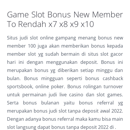
Game Slot Bonus New Member
To Rendah x7 x8 x9 x10
Situs judi slot online gampang menang bonus new
member 100 juga akan memberikan bonus kepada
member slot yg sudah bermain di situs slot gacor
hari ini dengan menggunakan deposit. Bonus ini
merupakan bonus yg diberikan setiap minggu dan
bulan. Bonus mingguan seperti bonus cashback
sportsbook, online poker. Bonus rolingan turnover
untuk permainan judi live casino dan slot games.
Serta bonus bulanan yaitu bonus referral yg
merupakan bonus judi slot tanpa deposit awal 2022.
Dengan adanya bonus referral maka kamu bisa main
slot langsung dapat bonus tanpa deposit 2022 di .