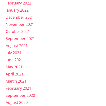
February 2022
January 2022
December 2021
November 2021
October 2021
September 2021
August 2021
July 2021
June 2021
May 2021
April 2021
March 2021
February 2021
September 2020
August 2020