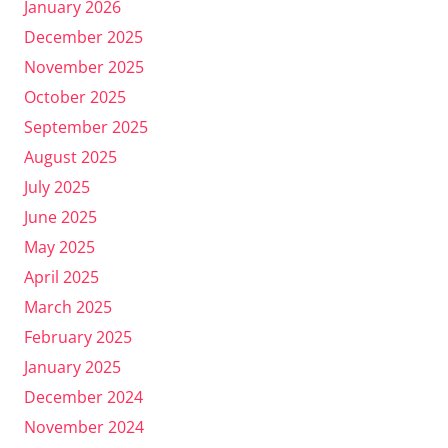
January 2026
December 2025
November 2025
October 2025
September 2025
August 2025
July 2025
June 2025
May 2025
April 2025
March 2025
February 2025
January 2025
December 2024
November 2024