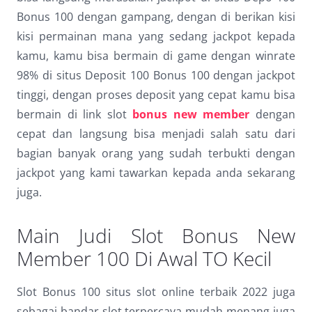
Bonus 100 dengan gampang, dengan di berikan kisi
kisi permainan mana yang sedang jackpot kepada
kamu, kamu bisa bermain di game dengan winrate
98% di situs Deposit 100 Bonus 100 dengan jackpot
tinggi, dengan proses deposit yang cepat kamu bisa
bermain di link slot
bonus new member
dengan
cepat dan langsung bisa menjadi salah satu dari
bagian banyak orang yang sudah terbukti dengan
jackpot yang kami tawarkan kepada anda sekarang
juga.
Main Judi Slot Bonus New
Member 100 Di Awal TO Kecil
Slot Bonus 100 situs slot online terbaik 2022 juga
sebagai bandar slot terpercaya mudah menang juga