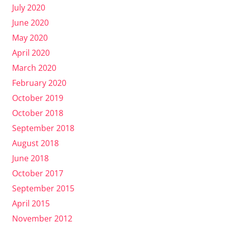
July 2020
June 2020
May 2020
April 2020
March 2020
February 2020
October 2019
October 2018
September 2018
August 2018
June 2018
October 2017
September 2015
April 2015
November 2012