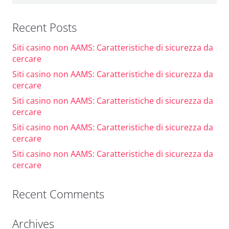
for:
Recent Posts
Siti casino non AAMS: Caratteristiche di sicurezza da
cercare
Siti casino non AAMS: Caratteristiche di sicurezza da
cercare
Siti casino non AAMS: Caratteristiche di sicurezza da
cercare
Siti casino non AAMS: Caratteristiche di sicurezza da
cercare
Siti casino non AAMS: Caratteristiche di sicurezza da
cercare
Recent Comments
Archives