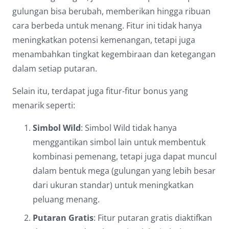
gulungan bisa berubah, memberikan hingga ribuan
cara berbeda untuk menang. Fitur ini tidak hanya
meningkatkan potensi kemenangan, tetapi juga
menambahkan tingkat kegembiraan dan ketegangan
dalam setiap putaran.
Selain itu, terdapat juga fitur-fitur bonus yang
menarik seperti:
Simbol Wild
: Simbol Wild tidak hanya
menggantikan simbol lain untuk membentuk
kombinasi pemenang, tetapi juga dapat muncul
dalam bentuk mega (gulungan yang lebih besar
dari ukuran standar) untuk meningkatkan
peluang menang.
Putaran Gratis
: Fitur putaran gratis diaktifkan