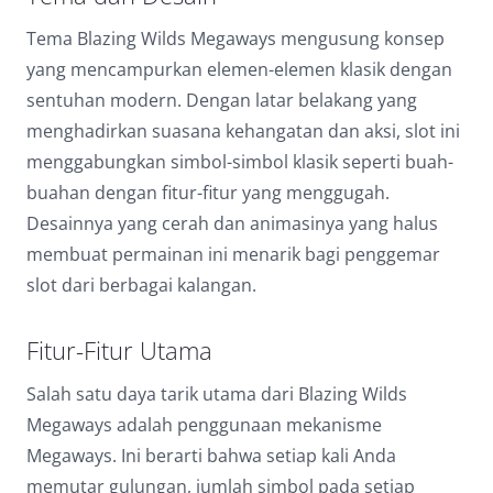
Dark contrast
brightness_low
Tema Blazing Wilds Megaways mengusung konsep
Underline links
format_underlined
yang mencampurkan elemen-elemen klasik dengan
sentuhan modern. Dengan latar belakang yang
Mark links
font_download
menghadirkan suasana kehangatan dan aksi, slot ini
Reset
cached
menggabungkan simbol-simbol klasik seperti buah-
all
buahan dengan fitur-fitur yang menggugah.
options
Desainnya yang cerah dan animasinya yang halus
membuat permainan ini menarik bagi penggemar
slot dari berbagai kalangan.
Fitur-Fitur Utama
Salah satu daya tarik utama dari Blazing Wilds
Megaways adalah penggunaan mekanisme
Megaways. Ini berarti bahwa setiap kali Anda
memutar gulungan, jumlah simbol pada setiap