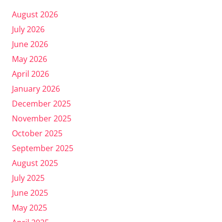
August 2026
July 2026
June 2026
May 2026
April 2026
January 2026
December 2025
November 2025
October 2025
September 2025
August 2025
July 2025
June 2025
May 2025