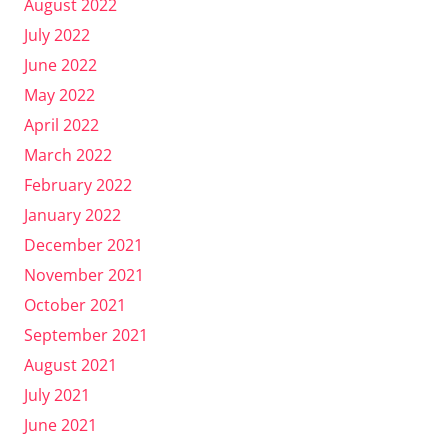
August 2022
July 2022
June 2022
May 2022
April 2022
March 2022
February 2022
January 2022
December 2021
November 2021
October 2021
September 2021
August 2021
July 2021
June 2021