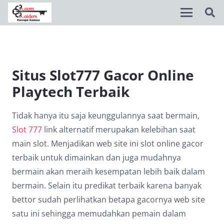
Disable flashes
visibility_off
Mark headings
title
Situs Slot777 Gacor Online
Playtech Terbaik
Background Color
settings
Zoom out
zoom_out
Tidak hanya itu saja keunggulannya saat bermain,
Slot 777
link alternatif merupakan kelebihan saat
Zoom in
zoom_in
main slot. Menjadikan web site ini slot online gacor
Decrease font
remove_circle_outline
terbaik untuk dimainkan dan juga mudahnya
bermain akan meraih kesempatan lebih baik dalam
Increase font
add_circle_outline
bermain. Selain itu predikat terbaik karena banyak
Readable font
spellcheck
bettor sudah perlihatkan betapa gacornya web site
Bright contrast
brightness_high
satu ini sehingga memudahkan pemain dalam