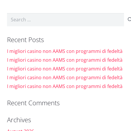
Search
for:
Recent Posts
I migliori casino non AAMS con programmi di fedeltà
I migliori casino non AAMS con programmi di fedeltà
I migliori casino non AAMS con programmi di fedeltà
I migliori casino non AAMS con programmi di fedeltà
I migliori casino non AAMS con programmi di fedeltà
Recent Comments
Archives