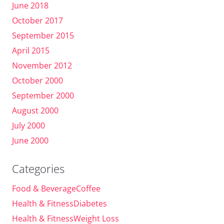
June 2018
October 2017
September 2015
April 2015
November 2012
October 2000
September 2000
August 2000
July 2000
June 2000
Categories
Food & BeverageCoffee
Health & FitnessDiabetes
Health & FitnessWeight Loss