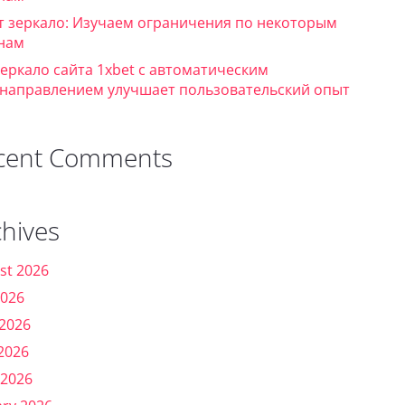
т зеркало: Изучаем ограничения по некоторым
нам
зеркало сайта 1xbet с автоматическим
направлением улучшает пользовательский опыт
cent Comments
chives
st 2026
2026
 2026
2026
 2026