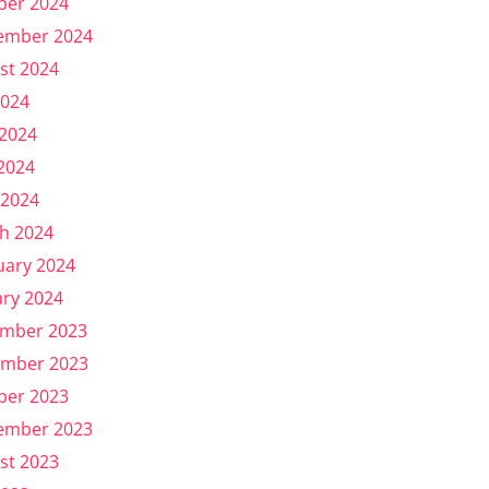
ber 2024
ember 2024
st 2024
2024
 2024
2024
 2024
h 2024
uary 2024
ary 2024
mber 2023
mber 2023
ber 2023
ember 2023
st 2023