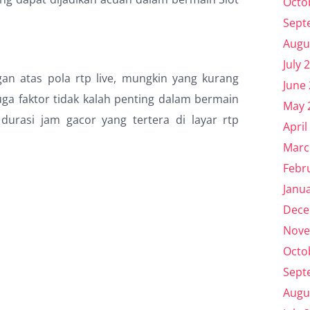
Octo
Sept
Augu
July 
n atas pola rtp live, mungkin yang kurang
June
juga faktor tidak kalah penting dalam bermain
May 
 durasi jam gacor yang tertera di layar rtp
April
Marc
Febr
Janu
Dece
Nove
Octo
Sept
Augu