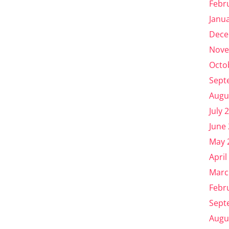
Febr
Janu
Dece
Nove
Octo
Sept
Augu
July 
June
May 
April
Marc
Febr
Sept
Augu