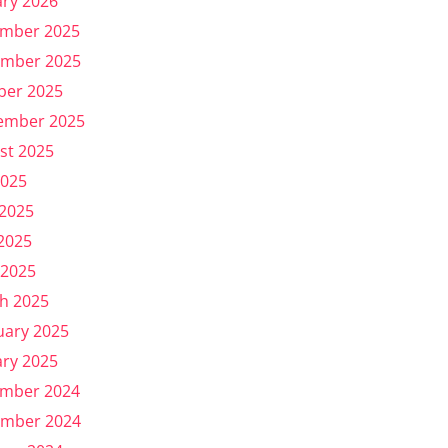
ary 2026
mber 2025
mber 2025
ber 2025
ember 2025
st 2025
2025
 2025
2025
 2025
h 2025
uary 2025
ary 2025
mber 2024
mber 2024