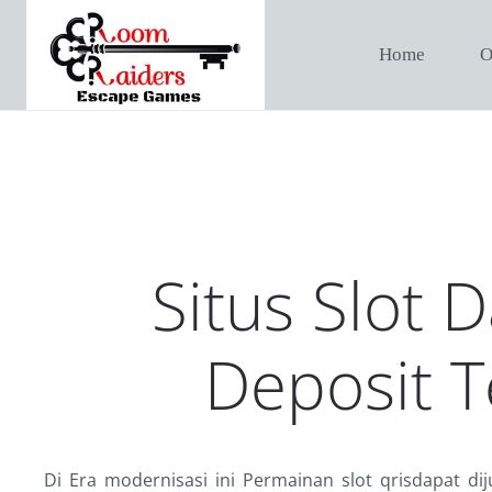
Home
O
Situs Slot D
Deposit T
Di Era modernisasi ini Permainan slot qrisdapat d