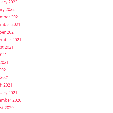
uary 2022
ary 2022
mber 2021
mber 2021
ber 2021
ember 2021
st 2021
2021
 2021
2021
 2021
h 2021
uary 2021
ember 2020
st 2020