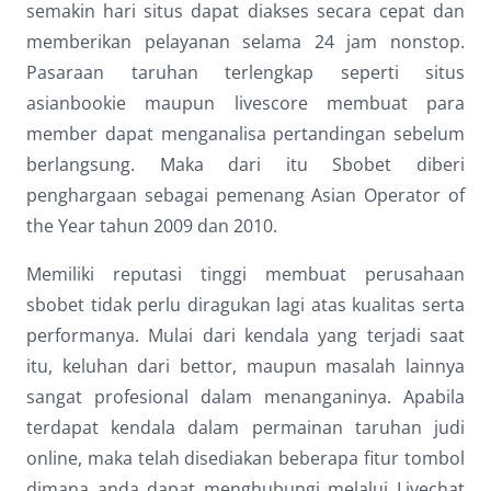
semakin hari situs dapat diakses secara cepat dan
memberikan pelayanan selama 24 jam nonstop.
Pasaraan taruhan terlengkap seperti situs
asianbookie maupun livescore membuat para
member dapat menganalisa pertandingan sebelum
berlangsung. Maka dari itu Sbobet diberi
penghargaan sebagai pemenang Asian Operator of
the Year tahun 2009 dan 2010.
Memiliki reputasi tinggi membuat perusahaan
sbobet tidak perlu diragukan lagi atas kualitas serta
performanya. Mulai dari kendala yang terjadi saat
itu, keluhan dari bettor, maupun masalah lainnya
sangat profesional dalam menanganinya. Apabila
terdapat kendala dalam permainan taruhan judi
online, maka telah disediakan beberapa fitur tombol
dimana anda dapat menghubungi melalui Livechat