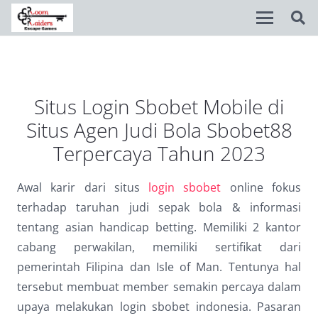
Disable flashes
visibility_off
Mark headings
title
Situs Login Sbobet Mobile di
Situs Agen Judi Bola Sbobet88
Background Color
settings
Terpercaya Tahun 2023
Zoom out
zoom_out
Zoom in
zoom_in
Awal karir dari situs
login sbobet
online fokus
terhadap taruhan judi sepak bola & informasi
Decrease font
remove_circle_outline
tentang asian handicap betting. Memiliki 2 kantor
Increase font
add_circle_outline
cabang perwakilan, memiliki sertifikat dari
pemerintah Filipina dan Isle of Man. Tentunya hal
Readable font
spellcheck
tersebut membuat member semakin percaya dalam
Bright contrast
brightness_high
upaya melakukan login sbobet indonesia. Pasaran