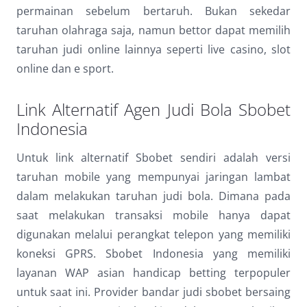
permainan sebelum bertaruh. Bukan sekedar
taruhan olahraga saja, namun bettor dapat memilih
taruhan judi online lainnya seperti live casino, slot
online dan e sport.
Link Alternatif Agen Judi Bola Sbobet
Indonesia
Untuk link alternatif Sbobet sendiri adalah versi
taruhan mobile yang mempunyai jaringan lambat
dalam melakukan taruhan judi bola. Dimana pada
saat melakukan transaksi mobile hanya dapat
digunakan melalui perangkat telepon yang memiliki
koneksi GPRS. Sbobet Indonesia yang memiliki
layanan WAP asian handicap betting terpopuler
untuk saat ini. Provider bandar judi sbobet bersaing