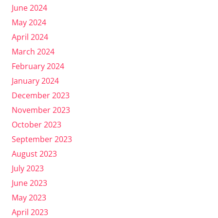
June 2024
May 2024
April 2024
March 2024
February 2024
January 2024
December 2023
November 2023
October 2023
September 2023
August 2023
July 2023
June 2023
May 2023
April 2023