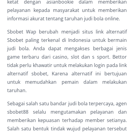
ketat dengan asianbookie dalam memberikan
pelayanan kepada masyarakat untuk memberikan
informasi akurat tentang taruhan judi bola online.
Sbobet Wap berubah menjadi situs link alternatif
Sbobet paling terkenal di Indonesia untuk bermain
judi bola. Anda dapat mengakses berbagai jenis
game terbaru dari casino, slot dan s sport. Bettor
tidak perlu khawatir untuk melakukan login pada link
alternatif sbobet, Karena alternatif ini bertujuan
untuk memudahkan pemain dalam melakukan
taruhan.
Sebagai salah satu bandar judi bola terpercaya, agen
sbobet88 selalu mengutamakan pelayanan dan
memberikan kepuasan terhadap member setianya.
Salah satu bentuk tindak wujud pelayanan tersebut