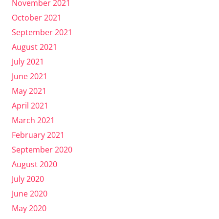
November 2021
October 2021
September 2021
August 2021
July 2021
June 2021
May 2021
April 2021
March 2021
February 2021
September 2020
August 2020
July 2020
June 2020
May 2020