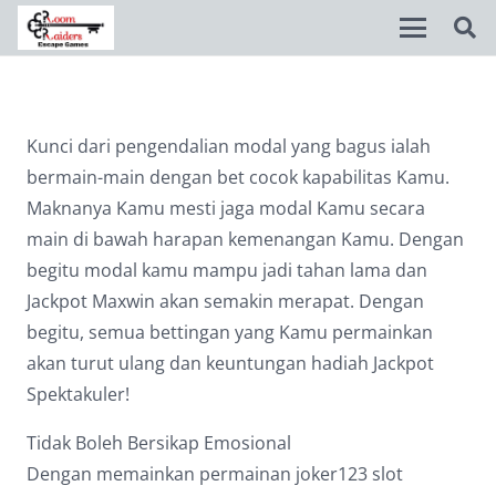
Disable flashes
visibility_off
Kunci dari pengendalian modal yang bagus ialah
Mark headings
title
bermain-main dengan bet cocok kapabilitas Kamu.
Background Color
settings
Maknanya Kamu mesti jaga modal Kamu secara
main di bawah harapan kemenangan Kamu. Dengan
Zoom out
zoom_out
begitu modal kamu mampu jadi tahan lama dan
Zoom in
zoom_in
Jackpot Maxwin akan semakin merapat. Dengan
begitu, semua bettingan yang Kamu permainkan
Decrease font
remove_circle_outline
akan turut ulang dan keuntungan hadiah Jackpot
Increase font
add_circle_outline
Spektakuler!
Readable font
spellcheck
Tidak Boleh Bersikap Emosional
Bright contrast
brightness_high
Dengan memainkan permainan joker123 slot