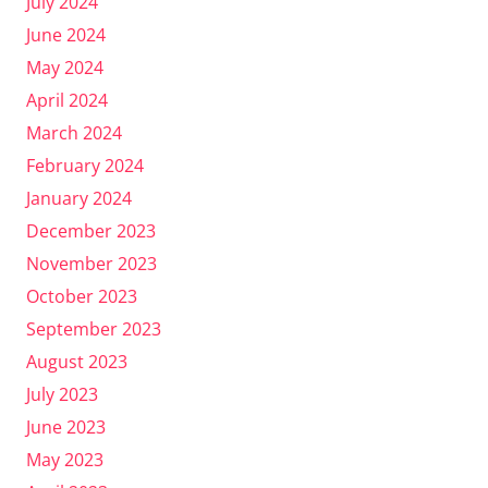
July 2024
June 2024
May 2024
April 2024
March 2024
February 2024
January 2024
December 2023
November 2023
October 2023
September 2023
August 2023
July 2023
June 2023
May 2023