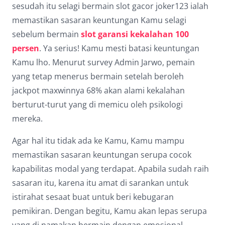
sesudah itu selagi bermain slot gacor joker123 ialah
memastikan sasaran keuntungan Kamu selagi
sebelum bermain
slot garansi kekalahan 100
persen
. Ya serius! Kamu mesti batasi keuntungan
Kamu lho. Menurut survey Admin Jarwo, pemain
yang tetap menerus bermain setelah beroleh
jackpot maxwinnya 68% akan alami kekalahan
berturut-turut yang di memicu oleh psikologi
mereka.
Agar hal itu tidak ada ke Kamu, Kamu mampu
memastikan sasaran keuntungan serupa cocok
kapabilitas modal yang terdapat. Apabila sudah raih
sasaran itu, karena itu amat di sarankan untuk
istirahat sesaat buat untuk beri kebugaran
pemikiran. Dengan begitu, Kamu akan lepas serupa