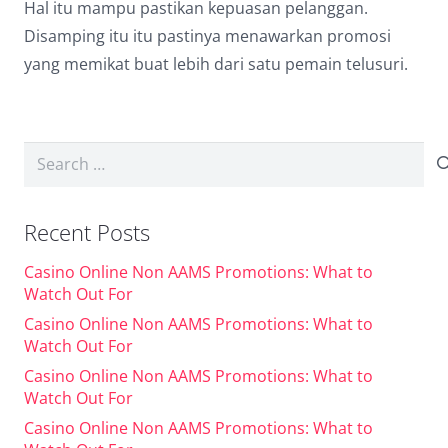
Hal itu mampu pastikan kepuasan pelanggan.
Disamping itu itu pastinya menawarkan promosi
yang memikat buat lebih dari satu pemain telusuri.
Search
for:
Recent Posts
Casino Online Non AAMS Promotions: What to
Watch Out For
Casino Online Non AAMS Promotions: What to
Watch Out For
Casino Online Non AAMS Promotions: What to
Watch Out For
Casino Online Non AAMS Promotions: What to