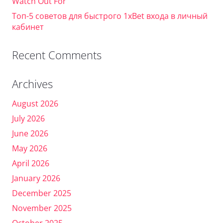
Watch Out For
Топ-5 советов для быстрого 1xBet входа в личный
кабинет
Recent Comments
Archives
August 2026
July 2026
June 2026
May 2026
April 2026
January 2026
December 2025
November 2025
October 2025