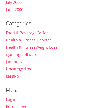
July 2000
June 2000
Categories
Food & BeverageCoffee
Health & FitnessDiabetes
Health & FitnessWeight Loss
igaming-software
jammers
Uncategorized
казино
Meta
Log in
Entries feed