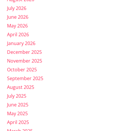
July 2026
June 2026
May 2026
April 2026
January 2026
December 2025
November 2025
October 2025
September 2025
August 2025
July 2025
June 2025
May 2025
April 2025
March 2025