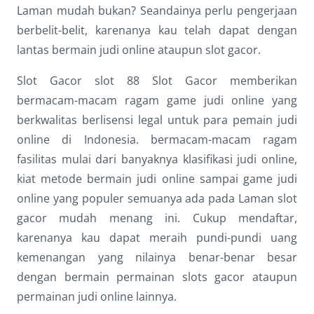
Laman mudah bukan? Seandainya perlu pengerjaan
berbelit-belit, karenanya kau telah dapat dengan
lantas bermain judi online ataupun slot gacor.
Slot Gacor slot 88 Slot Gacor memberikan
bermacam-macam ragam game judi online yang
berkwalitas berlisensi legal untuk para pemain judi
online di Indonesia. bermacam-macam ragam
fasilitas mulai dari banyaknya klasifikasi judi online,
kiat metode bermain judi online sampai game judi
online yang populer semuanya ada pada Laman slot
gacor mudah menang ini. Cukup mendaftar,
karenanya kau dapat meraih pundi-pundi uang
kemenangan yang nilainya benar-benar besar
dengan bermain permainan slots gacor ataupun
permainan judi online lainnya.