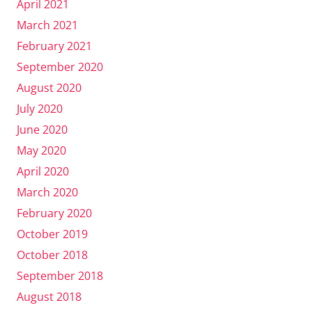
April 2021
March 2021
February 2021
September 2020
August 2020
July 2020
June 2020
May 2020
April 2020
March 2020
February 2020
October 2019
October 2018
September 2018
August 2018