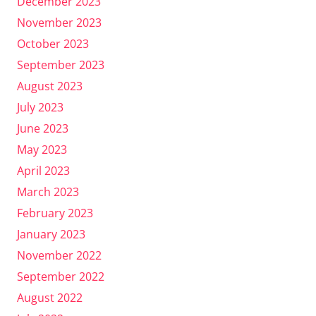
December 2023
November 2023
October 2023
September 2023
August 2023
July 2023
June 2023
May 2023
April 2023
March 2023
February 2023
January 2023
November 2022
September 2022
August 2022