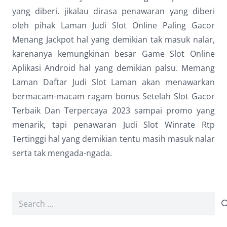
yang diberi. jikalau dirasa penawaran yang diberi
oleh pihak Laman Judi Slot Online Paling Gacor
Menang Jackpot hal yang demikian tak masuk nalar,
karenanya kemungkinan besar Game Slot Online
Aplikasi Android hal yang demikian palsu. Memang
Laman Daftar Judi Slot Laman akan menawarkan
bermacam-macam ragam bonus Setelah Slot Gacor
Terbaik Dan Terpercaya 2023 sampai promo yang
menarik, tapi penawaran Judi Slot Winrate Rtp
Tertinggi hal yang demikian tentu masih masuk nalar
serta tak mengada-ngada.
Search
for: