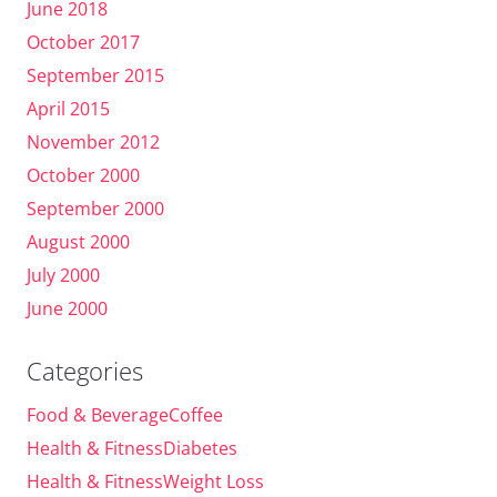
June 2018
October 2017
September 2015
April 2015
November 2012
October 2000
September 2000
August 2000
July 2000
June 2000
Categories
Food & BeverageCoffee
Health & FitnessDiabetes
Health & FitnessWeight Loss