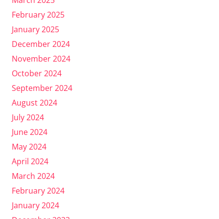
February 2025
January 2025
December 2024
November 2024
October 2024
September 2024
August 2024
July 2024
June 2024
May 2024
April 2024
March 2024
February 2024
January 2024