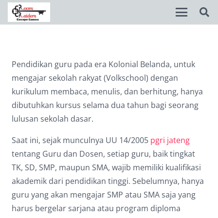
Disable flashes
visibility_off
Pendidikan guru pada era Kolonial Belanda, untuk
Mark headings
title
mengajar sekolah rakyat (Volkschool) dengan
Background Color
settings
kurikulum membaca, menulis, dan berhitung, hanya
dibutuhkan kursus selama dua tahun bagi seorang
Zoom out
zoom_out
lulusan sekolah dasar.
Zoom in
zoom_in
Saat ini, sejak munculnya UU 14/2005
pgri jateng
Decrease font
remove_circle_outline
tentang Guru dan Dosen, setiap guru, baik tingkat
TK, SD, SMP, maupun SMA, wajib memiliki kualifikasi
Increase font
add_circle_outline
akademik dari pendidikan tinggi. Sebelumnya, hanya
Readable font
spellcheck
guru yang akan mengajar SMP atau SMA saja yang
Bright contrast
brightness_high
harus bergelar sarjana atau program diploma