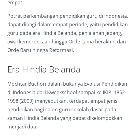
empat.
Dark contrast
brightness_low
Potret perkembangan pendidikan guru di Indonesia,
Underline links
format_underlined
dapat dibagi dalam empat periode, yaitu pendidikan
Mark links
font_download
guru pada era Hindia Belanda, penjajahan Jepang,
awal kemerdekaan hingga Orde Lama berakhir, dan
Reset
cached
Orde Baru hingga Reformasi.
all
options
Era Hindia Belanda
Mochtar Buchori dalam bukunya Evolusi Pendidikan
di Indonesia dari Kweekschool sampai ke IKIP: 1852-
1998 (2009) menyebutkan, terdapat empat jenis
pendidikan bagi calon guru sekolah dasar pada
zaman Hindia Belanda yang dapat dikelompokkan
menjadi dua.