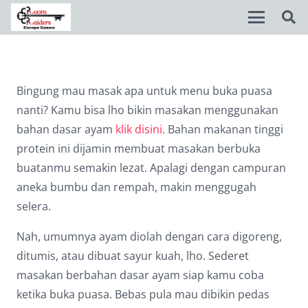
Disable flashes
visibility_off
Bingung mau masak apa untuk menu buka puasa
Mark headings
title
nanti? Kamu bisa lho bikin masakan menggunakan
Background Color
settings
bahan dasar ayam
klik disini
. Bahan makanan tinggi
protein ini dijamin membuat masakan berbuka
Zoom out
zoom_out
buatanmu semakin lezat. Apalagi dengan campuran
Zoom in
zoom_in
aneka bumbu dan rempah, makin menggugah
selera.
Decrease font
remove_circle_outline
Nah, umumnya ayam diolah dengan cara digoreng,
Increase font
add_circle_outline
ditumis, atau dibuat sayur kuah, lho. Sederet
Readable font
spellcheck
masakan berbahan dasar ayam siap kamu coba
Bright contrast
brightness_high
ketika buka puasa. Bebas pula mau dibikin pedas