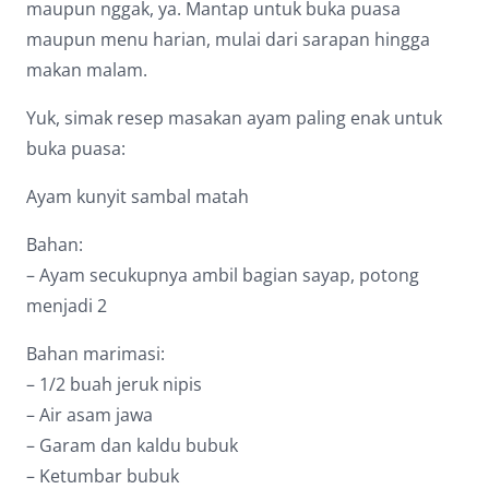
maupun nggak, ya. Mantap untuk buka puasa
Dark contrast
brightness_low
maupun menu harian, mulai dari sarapan hingga
Underline links
format_underlined
makan malam.
Mark links
font_download
Yuk, simak resep masakan ayam paling enak untuk
buka puasa:
Reset
cached
all
Ayam kunyit sambal matah
options
Bahan:
– Ayam secukupnya ambil bagian sayap, potong
menjadi 2
Bahan marimasi:
– 1/2 buah jeruk nipis
– Air asam jawa
– Garam dan kaldu bubuk
– Ketumbar bubuk