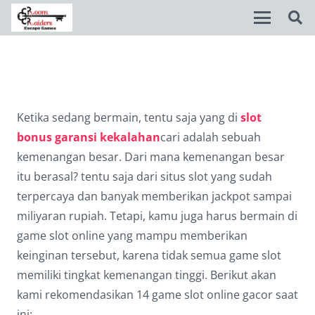
Disable flashes
visibility_off
Mark headings
title
Ketika sedang bermain, tentu saja yang di
slot
Background Color
settings
bonus garansi kekalahan
cari adalah sebuah
Zoom out
zoom_out
kemenangan besar. Dari mana kemenangan besar
itu berasal? tentu saja dari situs slot yang sudah
Zoom in
zoom_in
terpercaya dan banyak memberikan jackpot sampai
Decrease font
remove_circle_outline
miliyaran rupiah. Tetapi, kamu juga harus bermain di
game slot online yang mampu memberikan
Increase font
add_circle_outline
keinginan tersebut, karena tidak semua game slot
Readable font
spellcheck
memiliki tingkat kemenangan tinggi. Berikut akan
kami rekomendasikan 14 game slot online gacor saat
Bright contrast
brightness_high
ini: