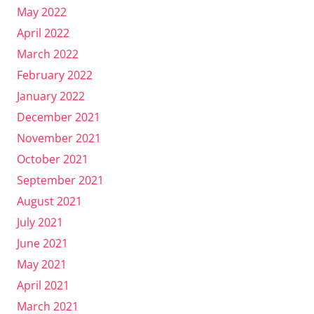
May 2022
April 2022
March 2022
February 2022
January 2022
December 2021
November 2021
October 2021
September 2021
August 2021
July 2021
June 2021
May 2021
April 2021
March 2021