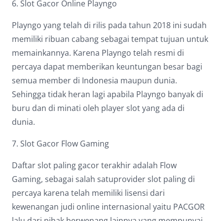
6. Slot Gacor Online Playngo
Playngo yang telah di rilis pada tahun 2018 ini sudah
memiliki ribuan cabang sebagai tempat tujuan untuk
memainkannya. Karena Playngo telah resmi di
percaya dapat memberikan keuntungan besar bagi
semua member di Indonesia maupun dunia.
Sehingga tidak heran lagi apabila Playngo banyak di
buru dan di minati oleh player slot yang ada di
dunia.
7. Slot Gacor Flow Gaming
Daftar slot paling gacor terakhir adalah Flow
Gaming, sebagai salah satuprovider slot paling di
percaya karena telah memiliki lisensi dari
kewenangan judi online internasional yaitu PACGOR
lalu dari pihak berwenang lainnya yang mempunyai