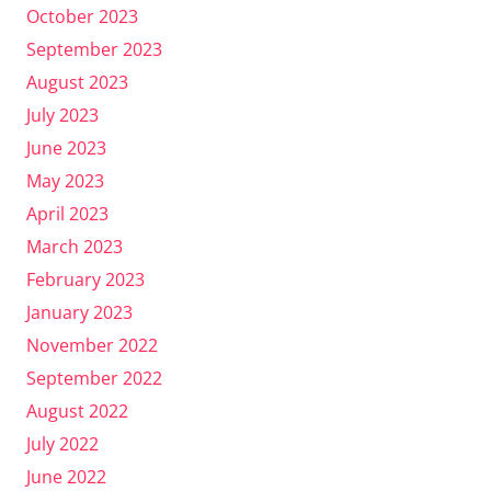
October 2023
September 2023
August 2023
July 2023
June 2023
May 2023
April 2023
March 2023
February 2023
January 2023
November 2022
September 2022
August 2022
July 2022
June 2022