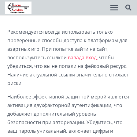
Disable flashes
visibility_off
Рекомендуется всегда использовать только
проверенные способы доступа к платформам для
Mark headings
title
азартных игр. При попытке зайти на сайт,
Background Color
settings
воспользуйтесь ссылкой
вавада вход
, чтобы
убедиться, что вы не попали на фейковый ресурс.
Zoom out
zoom_out
Наличие актуальной ссылки значительно снижает
Zoom in
zoom_in
риски.
Decrease font
remove_circle_outline
Наиболее эффективной защитной мерой является
активация двухфакторной аутентификации, что
Increase font
add_circle_outline
добавляет дополнительный уровень
Readable font
spellcheck
безопасности при авторизации. Убедитесь, что
Bright contrast
brightness_high
ваш пароль уникальный, включает цифры и