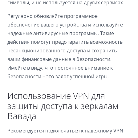
символы, и не используется на других сервисах.
Dark contrast
brightness_low
Регулярно обновляйте программное
Underline links
format_underlined
обеспечение вашего устройства и используйте
Mark links
font_download
надежные антивирусные программы. Такие
действия помогут предотвратить возможность
Reset
cached
несанкционированного доступа и сохранить
all
options
ваши финансовые данные в безопасности.
Имейте в виду, что постоянное внимание к
безопасности – это залог успешной игры.
Использование VPN для
защиты доступа к зеркалам
Вавада
Рекомендуется подключаться к надежному VPN-