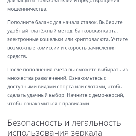
для защиты пользователей и предотвращения
мошенничества.
Пополните баланс для начала ставок. Выберите
удобный платёжный метод: банковская карта,
электронные кошельки или криптовалюта. Учтите
возможные комиссии и скорость зачисления
средств.
После пополнения счёта вы сможете выбирать из
множества развлечений. Ознакомьтесь с
доступными видами спорта или слотами, чтобы
сделать удачный выбор. Начните с демо-версий,
чтобы ознакомиться с правилами.
Безопасность и легальность
использования зеркала