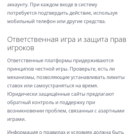
аккаунту. При каждом входе в систему
потребуется подтвердить действие, используя
мобильный телефон или другие средства.
Ответственная игра и защита прав
игроков
Ответственные платформы придерживаются
принципов честной игры. Проверьте, есть ли
механизмы, позволяющие устанавливать лимиты
ставок или самоустраняться на время.
Юридически защищённые сайты предлагают
обратный контроль и поддержку при
возникновении проблем, связанных с азартными
играми.
Информация о правилах и условиях должна быть