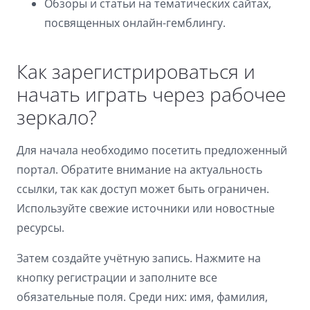
Обзоры и статьи на тематических сайтах,
посвященных онлайн-гемблингу.
Как зарегистрироваться и
начать играть через рабочее
зеркало?
Для начала необходимо посетить предложенный
портал. Обратите внимание на актуальность
ссылки, так как доступ может быть ограничен.
Используйте свежие источники или новостные
ресурсы.
Затем создайте учётную запись. Нажмите на
кнопку регистрации и заполните все
обязательные поля. Среди них: имя, фамилия,