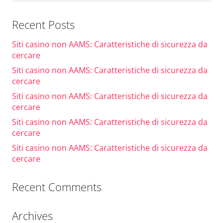
for:
Recent Posts
Siti casino non AAMS: Caratteristiche di sicurezza da
cercare
Siti casino non AAMS: Caratteristiche di sicurezza da
cercare
Siti casino non AAMS: Caratteristiche di sicurezza da
cercare
Siti casino non AAMS: Caratteristiche di sicurezza da
cercare
Siti casino non AAMS: Caratteristiche di sicurezza da
cercare
Recent Comments
Archives