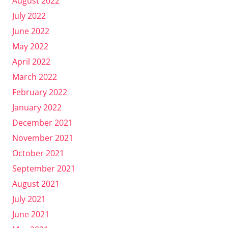
August 2022
July 2022
June 2022
May 2022
April 2022
March 2022
February 2022
January 2022
December 2021
November 2021
October 2021
September 2021
August 2021
July 2021
June 2021