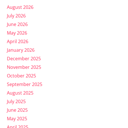
August 2026
July 2026
June 2026
May 2026
April 2026
January 2026
December 2025
November 2025
October 2025
September 2025
August 2025
July 2025
June 2025
May 2025
April 2025