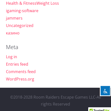
Health & FitnessWeight Loss
igaming-software
jammers
Uncategorized
казино
Meta
Log in
Entries feed
Comments feed
WordPress.org
©2018-2028 Room Raiders Escape Games LLC-All
rights Reserved