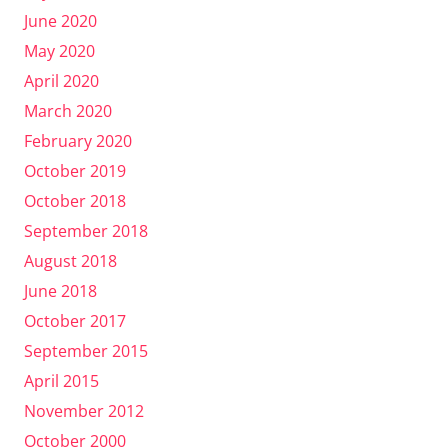
June 2020
May 2020
April 2020
March 2020
February 2020
October 2019
October 2018
September 2018
August 2018
June 2018
October 2017
September 2015
April 2015
November 2012
October 2000