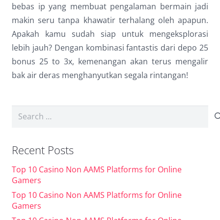
bebas ip yang membuat pengalaman bermain jadi
makin seru tanpa khawatir terhalang oleh apapun.
Apakah kamu sudah siap untuk mengeksplorasi
lebih jauh? Dengan kombinasi fantastis dari depo 25
bonus 25 to 3x, kemenangan akan terus mengalir
bak air deras menghanyutkan segala rintangan!
Search
for:
Recent Posts
Top 10 Casino Non AAMS Platforms for Online
Gamers
Top 10 Casino Non AAMS Platforms for Online
Gamers