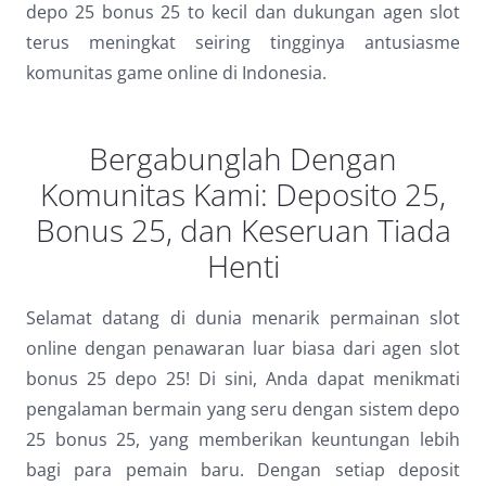
depo 25 bonus 25 to kecil dan dukungan agen slot
terus meningkat seiring tingginya antusiasme
komunitas game online di Indonesia.
Bergabunglah Dengan
Komunitas Kami: Deposito 25,
Bonus 25, dan Keseruan Tiada
Henti
Selamat datang di dunia menarik permainan slot
online dengan penawaran luar biasa dari agen slot
bonus 25 depo 25! Di sini, Anda dapat menikmati
pengalaman bermain yang seru dengan sistem depo
25 bonus 25, yang memberikan keuntungan lebih
bagi para pemain baru. Dengan setiap deposit