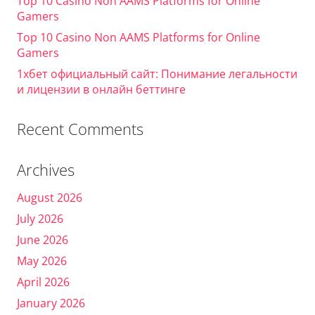
Top 10 Casino Non AAMS Platforms for Online
Gamers
Top 10 Casino Non AAMS Platforms for Online
Gamers
1хбет официальный сайт: Понимание легальности
и лицензии в онлайн беттинге
Recent Comments
Archives
August 2026
July 2026
June 2026
May 2026
April 2026
January 2026