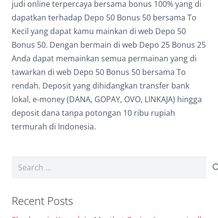
judi online terpercaya bersama bonus 100% yang di
dapatkan terhadap Depo 50 Bonus 50 bersama To
Kecil yang dapat kamu mainkan di web Depo 50
Bonus 50. Dengan bermain di web Depo 25 Bonus 25
Anda dapat memainkan semua permainan yang di
tawarkan di web Depo 50 Bonus 50 bersama To
rendah. Deposit yang dihidangkan transfer bank
lokal, e-money (DANA, GOPAY, OVO, LINKAJA) hingga
deposit dana tanpa potongan 10 ribu rupiah
termurah di Indonesia.
Search
for:
Recent Posts