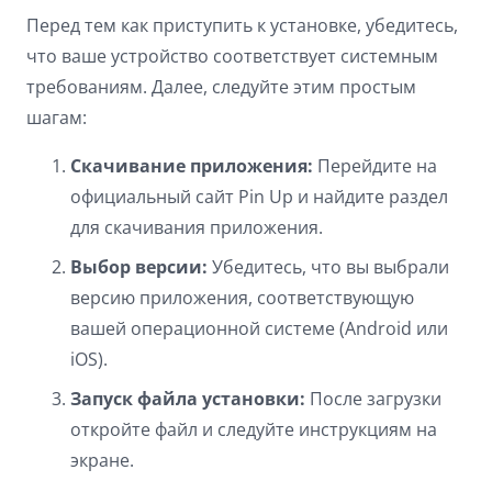
Dark contrast
brightness_low
Перед тем как приступить к установке, убедитесь,
что ваше устройство соответствует системным
Underline links
format_underlined
требованиям. Далее, следуйте этим простым
Mark links
font_download
шагам:
Reset
cached
Скачивание приложения:
Перейдите на
all
официальный сайт Pin Up и найдите раздел
options
для скачивания приложения.
Выбор версии:
Убедитесь, что вы выбрали
версию приложения, соответствующую
вашей операционной системе (Android или
iOS).
Запуск файла установки:
После загрузки
откройте файл и следуйте инструкциям на
экране.