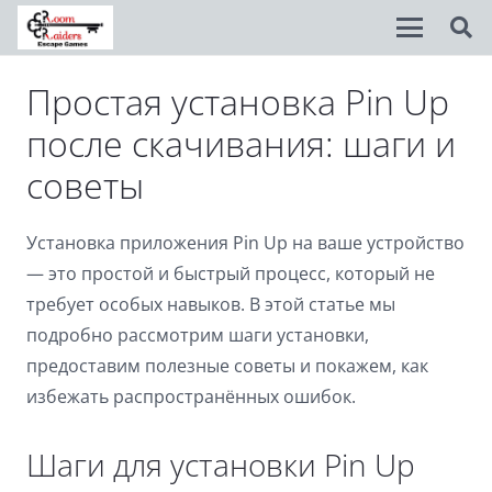
Простая установка Pin Up
Disable flashes
visibility_off
после скачивания: шаги и
Mark headings
title
советы
Background Color
settings
Zoom out
zoom_out
Установка приложения Pin Up на ваше устройство
— это простой и быстрый процесс, который не
Zoom in
zoom_in
требует особых навыков. В этой статье мы
Decrease font
remove_circle_outline
подробно рассмотрим шаги установки,
предоставим полезные советы и покажем, как
Increase font
add_circle_outline
избежать распространённых ошибок.
Readable font
spellcheck
Шаги для установки Pin Up
Bright contrast
brightness_high