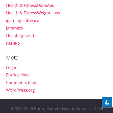
Health & FitnessDiabetes
Health & FitnessWeight Loss
igaming-software
jammers
Uncategorized
казино
Meta
Log in
Entries feed
Comments feed
WordPress.org
©2018-2028 Room Raiders Escape Games LLC-All