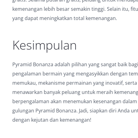
kemenangan lebih besar semakin tinggi. Selain itu, fit
yang dapat meningkatkan total kemenangan.
Kesimpulan
Pyramid Bonanza adalah pilihan yang sangat baik bag
pengalaman bermain yang mengasyikkan dengan tema
memukau, mekanisme permainan yang inovatif, serta 
menawarkan banyak peluang untuk meraih kemenang
berpengalaman akan menemukan kesenangan dalam me
gulungan Pyramid Bonanza. Jadi, siapkan diri Anda 
dengan kejutan dan kemenangan!