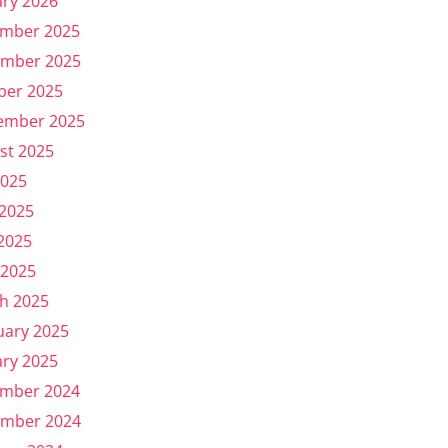
ary 2026
mber 2025
mber 2025
ber 2025
ember 2025
st 2025
2025
 2025
2025
 2025
h 2025
uary 2025
ary 2025
mber 2024
mber 2024