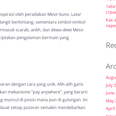
1хбе
стра
spirasi oleh peradaban Mesir kuno. Latar
Как 
angit berbintang, sementara simbol-simbol
пере
ermasuk scarab, ankh, dan dewa-dewi Mesir.
nciptakan pengalaman bermain yang
Re
n
Ar
Augu
ran dengan cara yang unik. Alih-alih garis
July 
an mekanisme “pay anywhere”, yang berarti
June
 muncul di posisi mana pun di gulungan. Ini
May 
buat setiap putaran semakin mendebarkan.
April