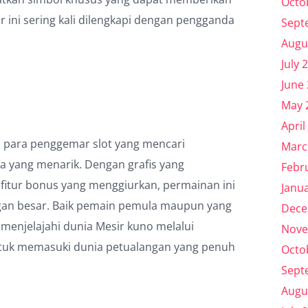
Octo
ur ini sering kali dilengkapi dengan pengganda
Sept
Augu
July 
June
May 
April
i para penggemar slot yang mencari
Marc
 yang menarik. Dengan grafis yang
Febr
fitur bonus yang menggiurkan, permainan ini
Janu
an besar. Baik pemain pemula maupun yang
Dece
njelajahi dunia Mesir kuno melalui
Nove
untuk memasuki dunia petualangan yang penuh
Octo
Sept
Augu