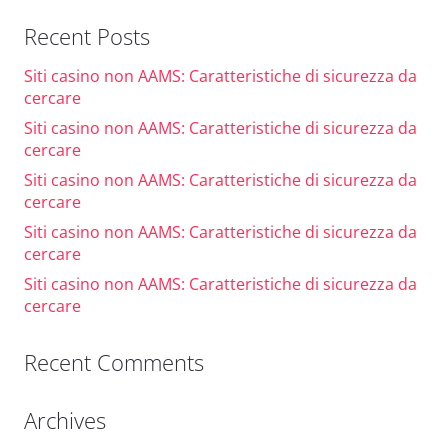
Recent Posts
Siti casino non AAMS: Caratteristiche di sicurezza da
cercare
Siti casino non AAMS: Caratteristiche di sicurezza da
cercare
Siti casino non AAMS: Caratteristiche di sicurezza da
cercare
Siti casino non AAMS: Caratteristiche di sicurezza da
cercare
Siti casino non AAMS: Caratteristiche di sicurezza da
cercare
Recent Comments
Archives