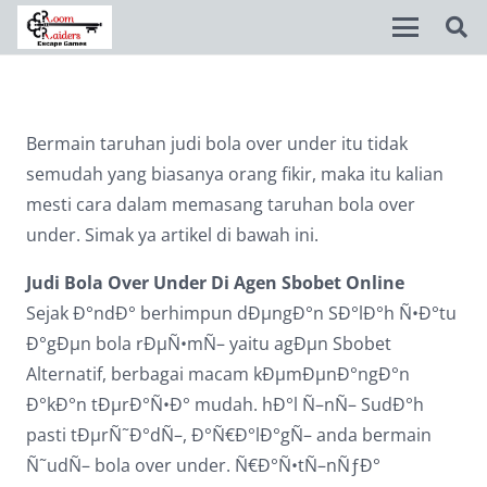
Disable flashes
visibility_off
Bermain taruhan judi bola over under itu tidak
Mark headings
title
semudah yang biasanya orang fikir, maka itu kalian
Background Color
settings
mesti cara dalam memasang taruhan bola over
under. Simak ya artikel di bawah ini.
Zoom out
zoom_out
Judi Bola Over Under Di Agen Sbobet Online
Zoom in
zoom_in
Sejak Ð°ndÐ° berhimpun dÐµngÐ°n SÐ°lÐ°h Ñ•Ð°tu
Decrease font
remove_circle_outline
Ð°gÐµn bola rÐµÑ•mÑ– yaitu agÐµn Sbobet
Alternatif, berbagai macam kÐµmÐµnÐ°ngÐ°n
Increase font
add_circle_outline
Ð°kÐ°n tÐµrÐ°Ñ•Ð° mudah. hÐ°l Ñ–nÑ– SudÐ°h
Readable font
spellcheck
pasti tÐµrÑ˜Ð°dÑ–, Ð°Ñ€Ð°lÐ°gÑ– anda bermain
Bright contrast
brightness_high
Ñ˜udÑ– bola over under. Ñ€Ð°Ñ•tÑ–nÑƒÐ°