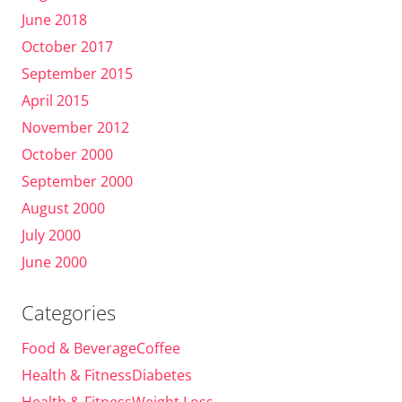
June 2018
October 2017
September 2015
April 2015
November 2012
October 2000
September 2000
August 2000
July 2000
June 2000
Categories
Food & BeverageCoffee
Health & FitnessDiabetes
Health & FitnessWeight Loss