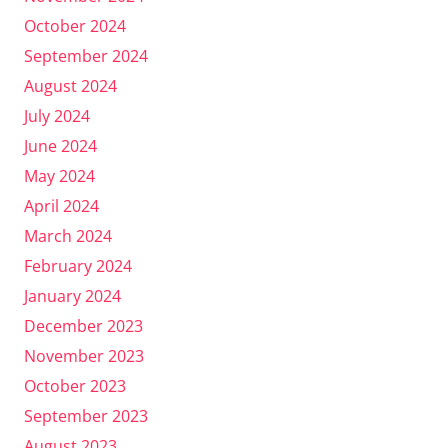
October 2024
September 2024
August 2024
July 2024
June 2024
May 2024
April 2024
March 2024
February 2024
January 2024
December 2023
November 2023
October 2023
September 2023
August 2023