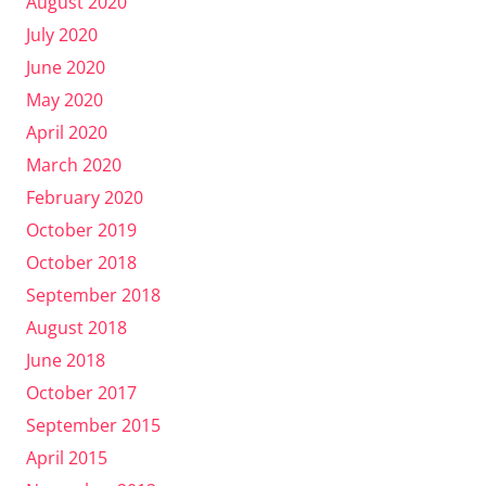
August 2020
July 2020
June 2020
May 2020
April 2020
March 2020
February 2020
October 2019
October 2018
September 2018
August 2018
June 2018
October 2017
September 2015
April 2015