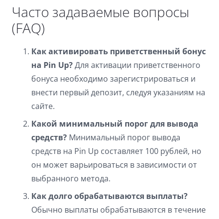
Часто задаваемые вопросы
(FAQ)
Как активировать приветственный бонус
на Pin Up?
Для активации приветственного
бонуса необходимо зарегистрироваться и
внести первый депозит, следуя указаниям на
сайте.
Какой минимальный порог для вывода
средств?
Минимальный порог вывода
средств на Pin Up составляет 100 рублей, но
он может варьироваться в зависимости от
выбранного метода.
Как долго обрабатываются выплаты?
Обычно выплаты обрабатываются в течение