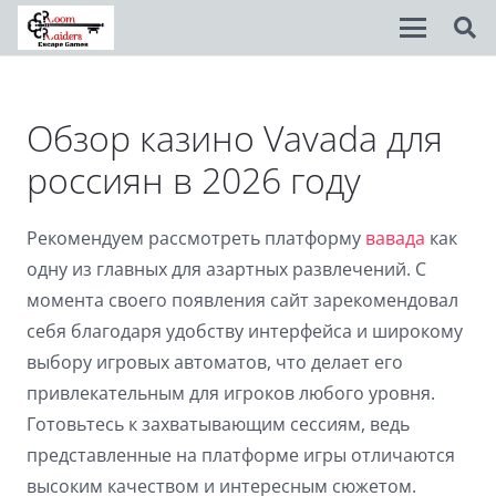
Disable flashes
visibility_off
Обзор казино Vavada для
Mark headings
title
россиян в 2026 году
Background Color
settings
Рекомендуем рассмотреть платформу
вавада
как
Zoom out
zoom_out
одну из главных для азартных развлечений. С
Zoom in
zoom_in
момента своего появления сайт зарекомендовал
себя благодаря удобству интерфейса и широкому
Decrease font
remove_circle_outline
выбору игровых автоматов, что делает его
Increase font
add_circle_outline
привлекательным для игроков любого уровня.
Readable font
spellcheck
Готовьтесь к захватывающим сессиям, ведь
представленные на платформе игры отличаются
Bright contrast
brightness_high
высоким качеством и интересным сюжетом.