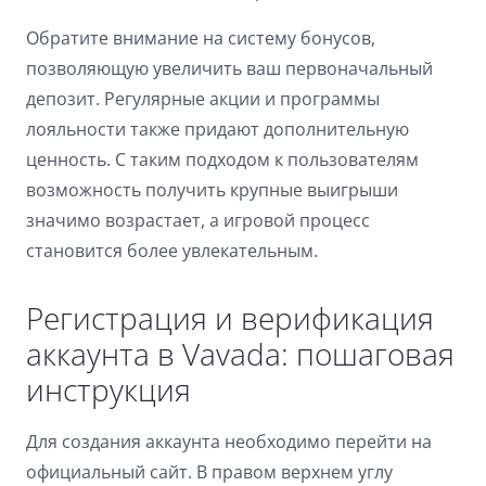
Dark contrast
brightness_low
Обратите внимание на систему бонусов,
Underline links
format_underlined
позволяющую увеличить ваш первоначальный
депозит. Регулярные акции и программы
Mark links
font_download
лояльности также придают дополнительную
Reset
cached
ценность. С таким подходом к пользователям
all
возможность получить крупные выигрыши
options
значимо возрастает, а игровой процесс
становится более увлекательным.
Регистрация и верификация
аккаунта в Vavada: пошаговая
инструкция
Для создания аккаунта необходимо перейти на
официальный сайт. В правом верхнем углу