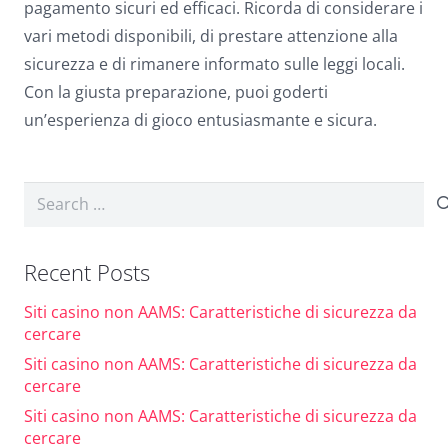
pagamento sicuri ed efficaci. Ricorda di considerare i
vari metodi disponibili, di prestare attenzione alla
sicurezza e di rimanere informato sulle leggi locali.
Con la giusta preparazione, puoi goderti
un’esperienza di gioco entusiasmante e sicura.
Search
for:
Recent Posts
Siti casino non AAMS: Caratteristiche di sicurezza da
cercare
Siti casino non AAMS: Caratteristiche di sicurezza da
cercare
Siti casino non AAMS: Caratteristiche di sicurezza da
cercare