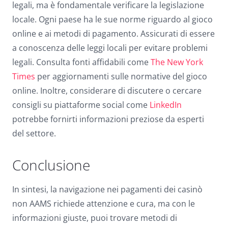
legali, ma è fondamentale verificare la legislazione
locale. Ogni paese ha le sue norme riguardo al gioco
online e ai metodi di pagamento. Assicurati di essere
a conoscenza delle leggi locali per evitare problemi
legali. Consulta fonti affidabili come
The New York
Times
per aggiornamenti sulle normative del gioco
online. Inoltre, considerare di discutere o cercare
consigli su piattaforme social come
LinkedIn
potrebbe fornirti informazioni preziose da esperti
del settore.
Conclusione
In sintesi, la navigazione nei pagamenti dei casinò
non AAMS richiede attenzione e cura, ma con le
informazioni giuste, puoi trovare metodi di