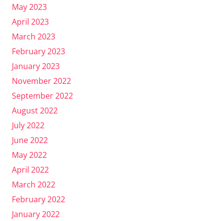
May 2023
April 2023
March 2023
February 2023
January 2023
November 2022
September 2022
August 2022
July 2022
June 2022
May 2022
April 2022
March 2022
February 2022
January 2022