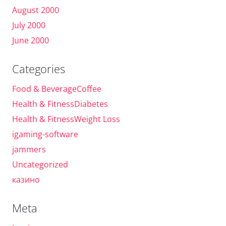
August 2000
July 2000
June 2000
Categories
Food & BeverageCoffee
Health & FitnessDiabetes
Health & FitnessWeight Loss
igaming-software
jammers
Uncategorized
казино
Meta