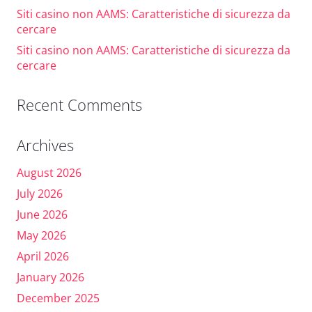
Siti casino non AAMS: Caratteristiche di sicurezza da
cercare
Siti casino non AAMS: Caratteristiche di sicurezza da
cercare
Recent Comments
Archives
August 2026
July 2026
June 2026
May 2026
April 2026
January 2026
December 2025