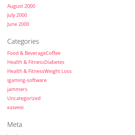
August 2000
July 2000
June 2000
Categories
Food & BeverageCoffee
Health & FitnessDiabetes
Health & FitnessWeight Loss
igaming-software
jammers
Uncategorized
казино
Meta