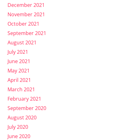
December 2021
November 2021
October 2021
September 2021
August 2021
July 2021
June 2021
May 2021
April 2021
March 2021
February 2021
September 2020
August 2020
July 2020
June 2020