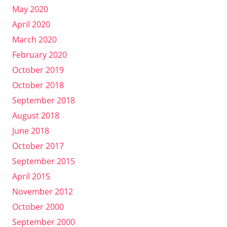
May 2020
April 2020
March 2020
February 2020
October 2019
October 2018
September 2018
August 2018
June 2018
October 2017
September 2015
April 2015
November 2012
October 2000
September 2000