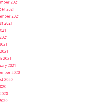
mber 2021
ber 2021
ember 2021
st 2021
2021
 2021
2021
 2021
h 2021
uary 2021
ember 2020
st 2020
2020
 2020
2020