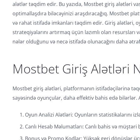
alətlər təqdim edir. Bu yazıda, Mostbet giriş alətləri v
optimallaşdıra biləcəyinizi araşdıracağıq. Mostbet platf
və rahat istifadə imkanları təqdim edir. Giriş alətləri,
strateqiyalarını artırmaq üçün lazımlı olan resursları v
nələr olduğunu və necə istifadə olunacağını daha ətraf
Mostbet Giriş Alətləri 
Mostbet giriş alətləri, platformanın istifadəçilərinə təq
sayəsində oyunçular, daha effektiv bahis edə bilərlər. 
Oyun Analizi Alətləri: Oyunların statistikalarını i
Canlı Hesab Məlumatları: Canlı bahis və müştəri 
Bonus və Promo Kodlar: Yüksək geri dönüşlər üç