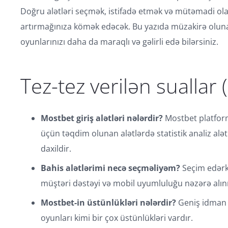
Doğru alətləri seçmək, istifadə etmək və mütəmadi olar
artırmağınıza kömək edəcək. Bu yazıda müzakirə olunan 
oyunlarınızı daha da maraqlı və gəlirli edə bilərsiniz.
Tez-tez verilən suallar 
Mostbet giriş alətləri nələrdir?
Mostbet platform
üçün təqdim olunan alətlərdə statistik analiz alət
daxildir.
Bahis alətlərimi necə seçməliyəm?
Seçim edərkən
müştəri dəstəyi və mobil uyumluluğu nəzərə alın
Mostbet-in üstünlükləri nələrdir?
Geniş idman s
oyunları kimi bir çox üstünlükləri vardır.