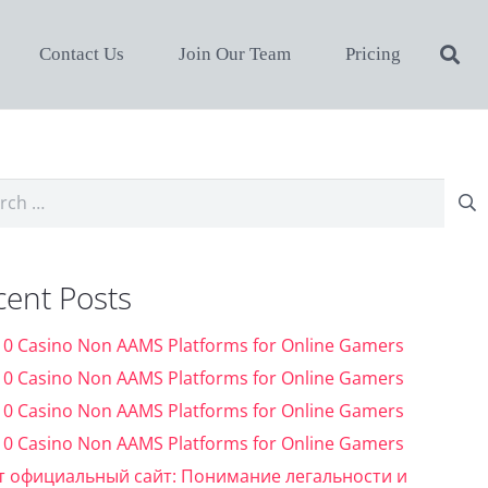
Contact Us
Join Our Team
Pricing
ch
cent Posts
10 Casino Non AAMS Platforms for Online Gamers
10 Casino Non AAMS Platforms for Online Gamers
10 Casino Non AAMS Platforms for Online Gamers
10 Casino Non AAMS Platforms for Online Gamers
т официальный сайт: Понимание легальности и