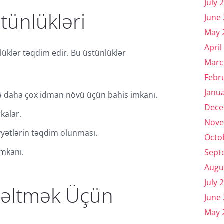
July 
tünlükləri
June
May 
April
nlüklər təqdim edir. Bu üstünlüklər
Marc
Febr
Janu
və daha çox idman növü üçün bahis imkanı.
Dece
kalar.
Nove
iyyətlərin təqdim olunması.
Octo
imkanı.
Sept
Augu
July 
səltmək Üçün
June
May 