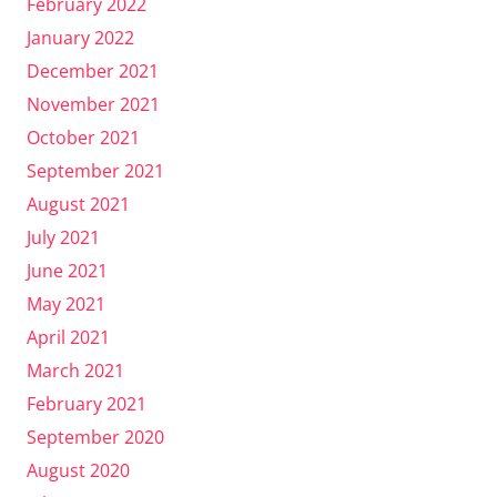
February 2022
January 2022
December 2021
November 2021
October 2021
September 2021
August 2021
July 2021
June 2021
May 2021
April 2021
March 2021
February 2021
September 2020
August 2020