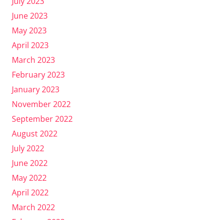
July 2023
June 2023
May 2023
April 2023
March 2023
February 2023
January 2023
November 2022
September 2022
August 2022
July 2022
June 2022
May 2022
April 2022
March 2022