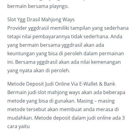
bermain bersama playngo.
Slot Ygg Drasil Mahjong Ways
Provider yggdrasil memiliki tampilan yang sederhana
tetapi nilai pembayarannya tidak sederhana. Anda
yang bermain bersama yggdrasil akan ada
keuntungan yang bisa di peroleh dalam permainan
ini. Bersama yggdrasil akan ada nilai kemenangan
yang nyata akan di peroleh.
Metode Deposit Judi Online Via E-Wallet & Bank
Bermain judi slot mahjong ways akan ada beberapa
metode yang bisa di gunakan. Masing – masing
metode tersebut akan membuat anda merasa di
mudahkan. Metode deposit dalam judi online ada 3
cara yaitu