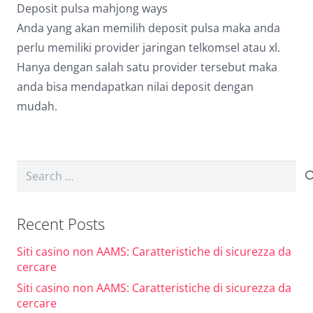
Deposit pulsa mahjong ways
Anda yang akan memilih deposit pulsa maka anda
perlu memiliki provider jaringan telkomsel atau xl.
Hanya dengan salah satu provider tersebut maka
anda bisa mendapatkan nilai deposit dengan
mudah.
Search
for:
Recent Posts
Siti casino non AAMS: Caratteristiche di sicurezza da
cercare
Siti casino non AAMS: Caratteristiche di sicurezza da
cercare