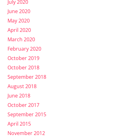
July 2020
June 2020
May 2020
April 2020
March 2020
February 2020
October 2019
October 2018
September 2018
August 2018
June 2018
October 2017
September 2015
April 2015
November 2012