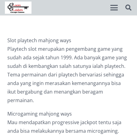
Disable flashes
visibility_off
Slot playtech mahjong ways
Mark headings
title
Playtech slot merupakan pengembang game yang
Background Color
settings
sudah ada sejak tahun 1999. Ada banyak game yang
sudah di kembangkan salah satunya ialah playtech.
Zoom out
zoom_out
Tema permainan dari playtech bervariasi sehingga
Zoom in
zoom_in
anda yang ingin merasakan kemenangannya bisa
ikut bergabung dan menangkan beragam
Decrease font
remove_circle_outline
permainan.
Increase font
add_circle_outline
Microgaming mahjong ways
Readable font
spellcheck
Mau mendapatkan progressive jackpot tentu saja
Bright contrast
brightness_high
anda bisa melakukannya bersama microgaming.