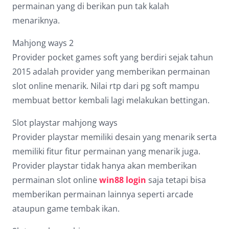
permainan yang di berikan pun tak kalah
menariknya.
Mahjong ways 2
Provider pocket games soft yang berdiri sejak tahun
2015 adalah provider yang memberikan permainan
slot online menarik. Nilai rtp dari pg soft mampu
membuat bettor kembali lagi melakukan bettingan.
Slot playstar mahjong ways
Provider playstar memiliki desain yang menarik serta
memiliki fitur fitur permainan yang menarik juga.
Provider playstar tidak hanya akan memberikan
permainan slot online
win88 login
saja tetapi bisa
memberikan permainan lainnya seperti arcade
ataupun game tembak ikan.