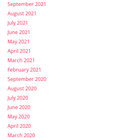
September 2021
August 2021
July 2021
June 2021
May 2021
April 2021
March 2021
February 2021
September 2020
August 2020
July 2020
June 2020
May 2020
April 2020
March 2020