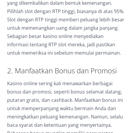
yang dikembalikan dalam bentuk kemenangan.
Dark contrast
brightness_low
Pilihlah slot dengan RTP tinggi, biasanya di atas 95%.
Underline links
format_underlined
Slot dengan RTP tinggi memberi peluang lebih besar
untuk memenangkan uang dalam jangka panjang.
Mark links
font_download
Sebagian besar kasino online menyediakan
Reset
cached
informasi tentang RTP slot mereka, jadi pastikan
all
untuk memeriksa ini sebelum memulai permainan.
options
2. Manfaatkan Bonus dan Promosi
Kasino online sering kali menawarkan berbagai
bonus dan promosi, seperti bonus selamat datang,
putaran gratis, dan cashback. Manfaatkan bonus ini
untuk memperpanjang waktu bermain Anda dan
meningkatkan peluang kemenangan. Namun, selalu
baca syarat dan ketentuan yang menyertainya.