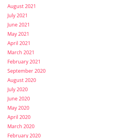
August 2021
July 2021
June 2021
May 2021
April 2021
March 2021
February 2021
September 2020
August 2020
July 2020
June 2020
May 2020
April 2020
March 2020
February 2020