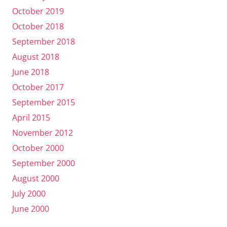
October 2019
October 2018
September 2018
August 2018
June 2018
October 2017
September 2015
April 2015
November 2012
October 2000
September 2000
August 2000
July 2000
June 2000