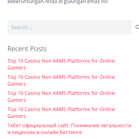
keberuntungan Anda di gulungan emas ini!
Search
for:
Recent Posts
Top 10 Casino Non AAMS Platforms for Online
Gamers
Top 10 Casino Non AAMS Platforms for Online
Gamers
Top 10 Casino Non AAMS Platforms for Online
Gamers
Top 10 Casino Non AAMS Platforms for Online
Gamers
1хбет официальный сайт: Понимание легальности
и лицензии в онлайн беттинге