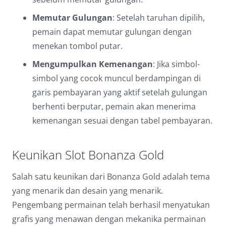
Memutar Gulungan
: Setelah taruhan dipilih,
pemain dapat memutar gulungan dengan
menekan tombol putar.
Mengumpulkan Kemenangan
: Jika simbol-
simbol yang cocok muncul berdampingan di
garis pembayaran yang aktif setelah gulungan
berhenti berputar, pemain akan menerima
kemenangan sesuai dengan tabel pembayaran.
Keunikan Slot Bonanza Gold
Salah satu keunikan dari Bonanza Gold adalah tema
yang menarik dan desain yang menarik.
Pengembang permainan telah berhasil menyatukan
grafis yang menawan dengan mekanika permainan