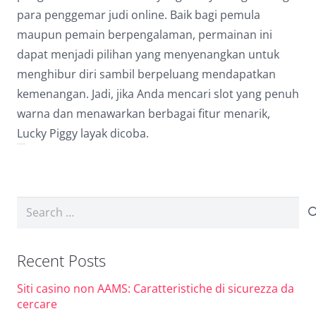
para penggemar judi online. Baik bagi pemula
maupun pemain berpengalaman, permainan ini
dapat menjadi pilihan yang menyenangkan untuk
menghibur diri sambil berpeluang mendapatkan
kemenangan. Jadi, jika Anda mencari slot yang penuh
warna dan menawarkan berbagai fitur menarik,
Lucky Piggy layak dicoba.
Search
for:
Recent Posts
Siti casino non AAMS: Caratteristiche di sicurezza da
cercare