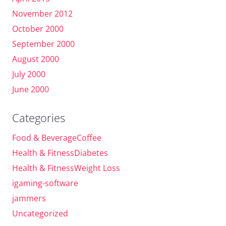
November 2012
October 2000
September 2000
August 2000
July 2000
June 2000
Categories
Food & BeverageCoffee
Health & FitnessDiabetes
Health & FitnessWeight Loss
igaming-software
jammers
Uncategorized