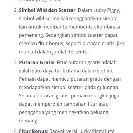
Simbol Wild dan Scatter
: Dalam Lucky Piggy,
simbol wild sering kali menggantikan simbol
lain untuk membantu membentuk kombinasi
pemenang. Sedangkan simbol scatter dapat
memicu fitur bonus, seperti putaran gratis, jika
muncul dalam jumlah tertentu.
Putaran Gratis
: Fitur putaran gratis adalah
salah satu daya tarik utama dalam slot ini.
Pemain dapat memicu putaran gratis dengan
mendapatkan simbol scatter pada gulungan.
Selama putaran gratis, pemain mungkin juga
dapat memperoleh tambahan fitur atau
pengganda yang meningkatkan peluang
menang.
Fitur Bonus
: Banyak versi Lucky Piggy juga