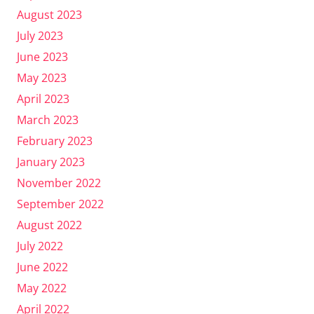
August 2023
July 2023
June 2023
May 2023
April 2023
March 2023
February 2023
January 2023
November 2022
September 2022
August 2022
July 2022
June 2022
May 2022
April 2022