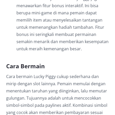
menawarkan fitur bonus interaktif. Ini bisa
berupa mini-game di mana pemain dapat
memilih item atau menyelesaikan tantangan
untuk memenangkan hadiah tambahan. Fitur
bonus ini seringkali membuat permainan
semakin menarik dan memberikan kesempatan
untuk meraih kemenangan besar.
Cara Bermain
Cara bermain Lucky Piggy cukup sederhana dan
mirip dengan slot lainnya. Pemain memulai dengan
menentukan taruhan yang diinginkan, lalu memutar
gulungan. Tujuannya adalah untuk mencocokkan
simbol-simbol pada paylines aktif. Kombinasi simbol
yang cocok akan memberikan pembayaran sesuai