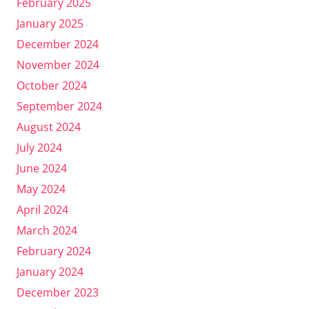
February 2025
January 2025
December 2024
November 2024
October 2024
September 2024
August 2024
July 2024
June 2024
May 2024
April 2024
March 2024
February 2024
January 2024
December 2023