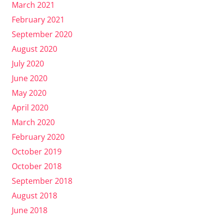
March 2021
February 2021
September 2020
August 2020
July 2020
June 2020
May 2020
April 2020
March 2020
February 2020
October 2019
October 2018
September 2018
August 2018
June 2018