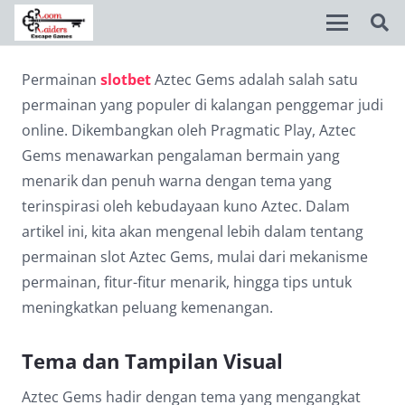
Permainan
slotbet
Aztec Gems adalah salah satu
Disable flashes
visibility_off
permainan yang populer di kalangan penggemar judi
Mark headings
title
online. Dikembangkan oleh Pragmatic Play, Aztec
Gems menawarkan pengalaman bermain yang
Background Color
settings
menarik dan penuh warna dengan tema yang
Zoom out
zoom_out
terinspirasi oleh kebudayaan kuno Aztec. Dalam
artikel ini, kita akan mengenal lebih dalam tentang
Zoom in
zoom_in
permainan slot Aztec Gems, mulai dari mekanisme
Decrease font
remove_circle_outline
permainan, fitur-fitur menarik, hingga tips untuk
meningkatkan peluang kemenangan.
Increase font
add_circle_outline
Readable font
spellcheck
Tema dan Tampilan Visual
Bright contrast
brightness_high
Aztec Gems hadir dengan tema yang mengangkat