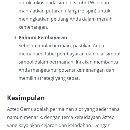
untuk fokus pada simbol-simbol Wild dan
manfaatkan putaran ulang (re-spin) untuk
meningkatkan peluang Anda dalam meraih
kemenangan.
Pahami Pembayaran
Sebelum mulai bermain, pastikan Anda
memahami tabel pembayaran dan nilai simbol-
simbol dalam permainan. Ini akan membantu
Anda mengetahui potensi kemenangan dan
memilih strategi yang tepat.
Kesimpulan
Aztec Gems adalah permainan slot yang sederhana
namun menarik, dengan tema kebudayaan Aztec
yang kaya akan sejarah dan keindahan. Dengan