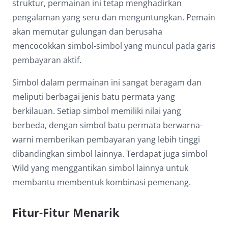
struktur, permainan ini tetap menghadirkan
pengalaman yang seru dan menguntungkan. Pemain
akan memutar gulungan dan berusaha
mencocokkan simbol-simbol yang muncul pada garis
pembayaran aktif.
Simbol dalam permainan ini sangat beragam dan
meliputi berbagai jenis batu permata yang
berkilauan. Setiap simbol memiliki nilai yang
berbeda, dengan simbol batu permata berwarna-
warni memberikan pembayaran yang lebih tinggi
dibandingkan simbol lainnya. Terdapat juga simbol
Wild yang menggantikan simbol lainnya untuk
membantu membentuk kombinasi pemenang.
Fitur-Fitur Menarik