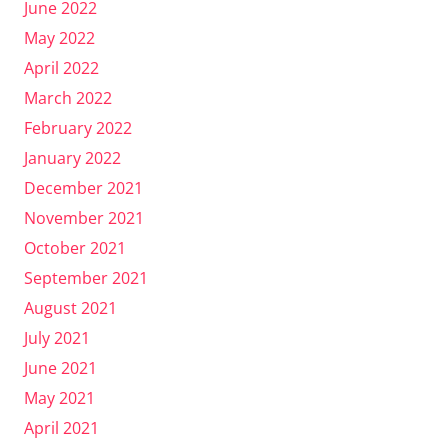
June 2022
May 2022
April 2022
March 2022
February 2022
January 2022
December 2021
November 2021
October 2021
September 2021
August 2021
July 2021
June 2021
May 2021
April 2021