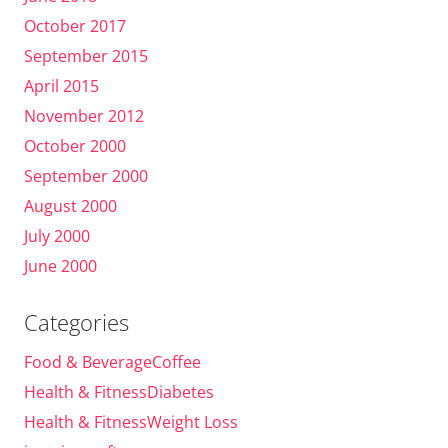
October 2017
September 2015
April 2015
November 2012
October 2000
September 2000
August 2000
July 2000
June 2000
Categories
Food & BeverageCoffee
Health & FitnessDiabetes
Health & FitnessWeight Loss