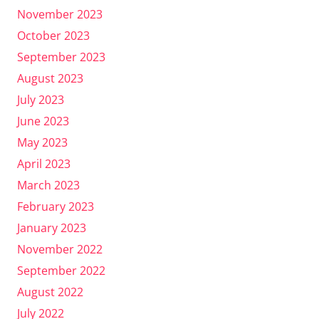
November 2023
October 2023
September 2023
August 2023
July 2023
June 2023
May 2023
April 2023
March 2023
February 2023
January 2023
November 2022
September 2022
August 2022
July 2022