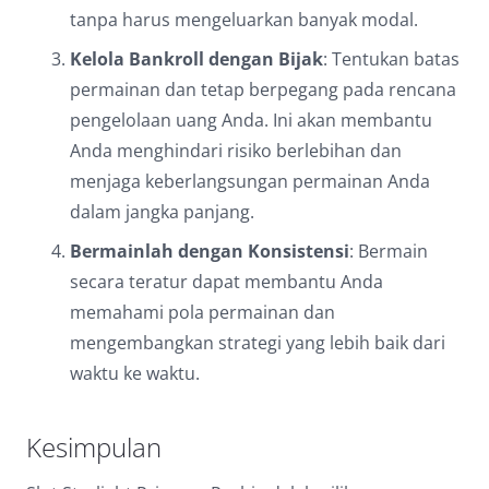
tanpa harus mengeluarkan banyak modal.
Kelola Bankroll dengan Bijak
: Tentukan batas
permainan dan tetap berpegang pada rencana
pengelolaan uang Anda. Ini akan membantu
Anda menghindari risiko berlebihan dan
menjaga keberlangsungan permainan Anda
dalam jangka panjang.
Bermainlah dengan Konsistensi
: Bermain
secara teratur dapat membantu Anda
memahami pola permainan dan
mengembangkan strategi yang lebih baik dari
waktu ke waktu.
Kesimpulan