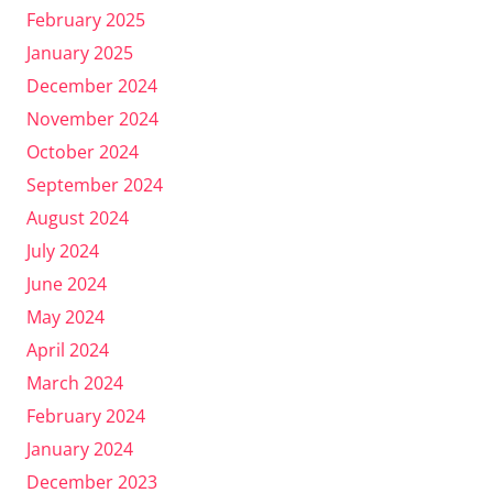
February 2025
January 2025
December 2024
November 2024
October 2024
September 2024
August 2024
July 2024
June 2024
May 2024
April 2024
March 2024
February 2024
January 2024
December 2023