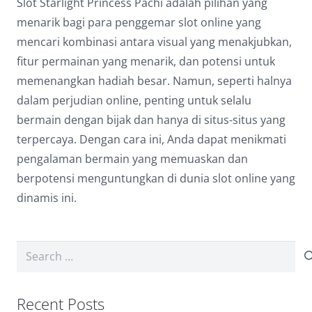
Slot Starlight Princess Pachi adalah pilihan yang
menarik bagi para penggemar slot online yang
mencari kombinasi antara visual yang menakjubkan,
fitur permainan yang menarik, dan potensi untuk
memenangkan hadiah besar. Namun, seperti halnya
dalam perjudian online, penting untuk selalu
bermain dengan bijak dan hanya di situs-situs yang
terpercaya. Dengan cara ini, Anda dapat menikmati
pengalaman bermain yang memuaskan dan
berpotensi menguntungkan di dunia slot online yang
dinamis ini.
Search
for:
Recent Posts