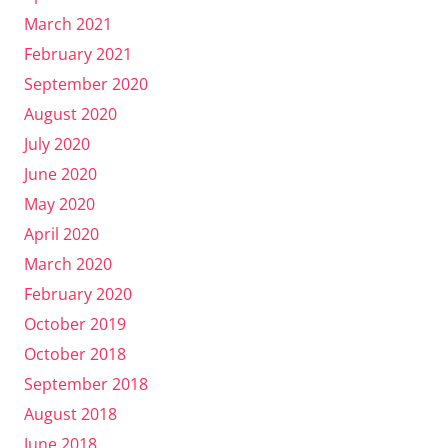
March 2021
February 2021
September 2020
August 2020
July 2020
June 2020
May 2020
April 2020
March 2020
February 2020
October 2019
October 2018
September 2018
August 2018
June 2018