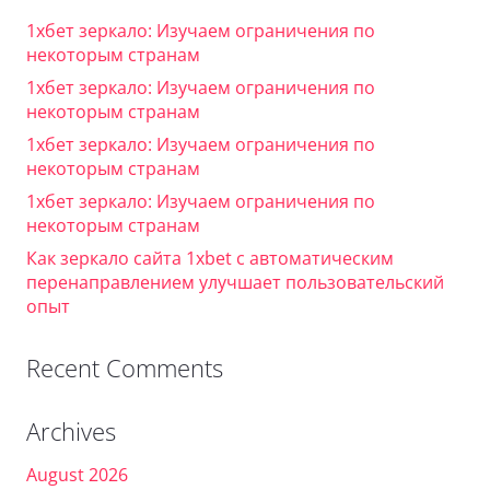
1хбет зеркало: Изучаем ограничения по
некоторым странам
1хбет зеркало: Изучаем ограничения по
некоторым странам
1хбет зеркало: Изучаем ограничения по
некоторым странам
1хбет зеркало: Изучаем ограничения по
некоторым странам
Как зеркало сайта 1xbet с автоматическим
перенаправлением улучшает пользовательский
опыт
Recent Comments
Archives
August 2026