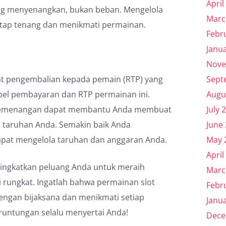
April
ng menyenangkan, bukan beban. Mengelola
Marc
tap tenang dan menikmati permainan.
Febr
Janu
Nove
Sept
at pengembalian kepada pemain (RTP) yang
Augu
bel pembayaran dan RTP permainan ini.
July 
kemenangan dapat membantu Anda membuat
June
i taruhan Anda. Semakin baik Anda
May 
pat mengelola taruhan dan anggaran Anda.
April
ningkatkan peluang Anda untuk meraih
Marc
ungkat. Ingatlah bahwa permainan slot
Febr
dengan bijaksana dan menikmati setiap
Janu
untungan selalu menyertai Anda!
Dece