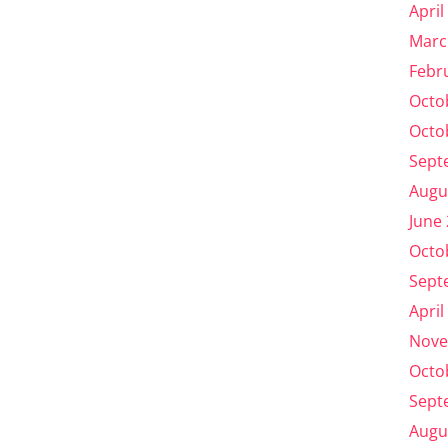
April
Marc
Febr
Octo
Octo
Sept
Augu
June
Octo
Sept
April
Nove
Octo
Sept
Augu