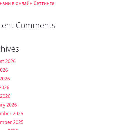
нзии в онлайн беттинге
cent Comments
chives
st 2026
2026
 2026
2026
 2026
ary 2026
mber 2025
mber 2025