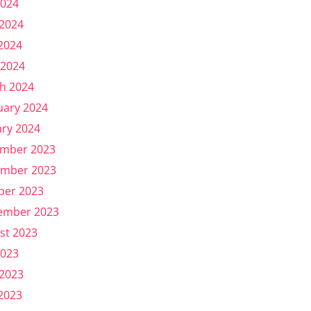
2024
 2024
2024
 2024
h 2024
uary 2024
ary 2024
mber 2023
mber 2023
ber 2023
ember 2023
st 2023
2023
 2023
2023