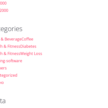
2000
 2000
tegories
 & BeverageCoffee
th & FitnessDiabetes
th & FitnessWeight Loss
ing-software
ers
tegorized
но
ta