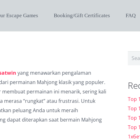
ur Escape Games
Booking/Gift Certificates
FAQ
Sear
for:
usatwin
yang menawarkan pengalaman
dari permainan Mahjong klasik yang populer.
Re
membuat permainan ini menarik, sering kali
Top 
erasa “rungkat” atau frustrasi. Untuk
Top 
tkan peluang Anda untuk meraih
Top 
ang dapat diterapkan saat bermain Mahjong
Top 
1хбе