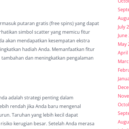
Octo
Sept
Augu
masuk putaran gratis (free spins) yang dapat
July 
hatikan simbol scatter yang memicu fitur
June
 Anda akan mendapatkan kesempatan ekstra
May 
gkatkan hadiah Anda. Memanfaatkan fitur
April
an tambahan dan meningkatkan pengalaman
Marc
Febr
Janu
Dece
Nove
a adalah strategi penting dalam
Octo
lebih rendah jika Anda baru mengenal
Sept
un. Taruhan yang lebih kecil dapat
Augu
isiko kerugian besar. Setelah Anda merasa