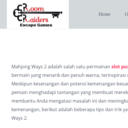
Home
O
Mahjong Ways 2 adalah salah satu permainan
slot p
bermain yang menarik dan penuh warna, terinspirasi 
Meskipun kesenangan dan potensi kemenangan besar 
pemain menghadapi tantangan yang membuat mereka m
membantu Anda mengatasi masalah ini dan meningka
kemenangan, berikut adalah beberapa tips dan trik y
Ways 2.