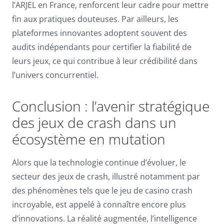
l’ARJEL en France, renforcent leur cadre pour mettre
fin aux pratiques douteuses. Par ailleurs, les
plateformes innovantes adoptent souvent des
audits indépendants pour certifier la fiabilité de
leurs jeux, ce qui contribue à leur crédibilité dans
l’univers concurrentiel.
Conclusion : l’avenir stratégique
des jeux de crash dans un
écosystème en mutation
Alors que la technologie continue d’évoluer, le
secteur des jeux de crash, illustré notamment par
des phénomènes tels que le jeu de casino crash
incroyable, est appelé à connaître encore plus
d’innovations. La réalité augmentée, l’intelligence