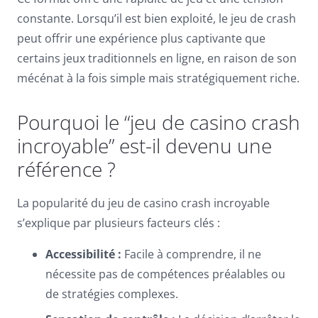
constante. Lorsqu’il est bien exploité, le jeu de crash
peut offrir une expérience plus captivante que
certains jeux traditionnels en ligne, en raison de son
mécénat à la fois simple mais stratégiquement riche.
Pourquoi le “jeu de casino crash
incroyable” est-il devenu une
référence ?
La popularité du jeu de casino crash incroyable
s’explique par plusieurs facteurs clés :
Accessibilité :
Facile à comprendre, il ne
nécessite pas de compétences préalables ou
de stratégies complexes.