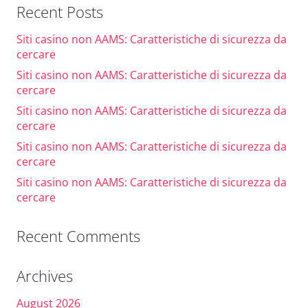
Recent Posts
Siti casino non AAMS: Caratteristiche di sicurezza da
cercare
Siti casino non AAMS: Caratteristiche di sicurezza da
cercare
Siti casino non AAMS: Caratteristiche di sicurezza da
cercare
Siti casino non AAMS: Caratteristiche di sicurezza da
cercare
Siti casino non AAMS: Caratteristiche di sicurezza da
cercare
Recent Comments
Archives
August 2026