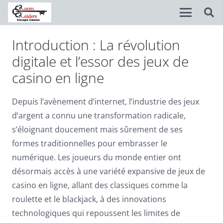
Introduction : La révolution
Disable flashes
visibility_off
digitale et l’essor des jeux de
Mark headings
title
casino en ligne
Background Color
settings
Depuis l’avènement d’internet, l’industrie des jeux
Zoom out
zoom_out
d’argent a connu une transformation radicale,
s’éloignant doucement mais sûrement de ses
Zoom in
zoom_in
formes traditionnelles pour embrasser le
Decrease font
remove_circle_outline
numérique. Les joueurs du monde entier ont
désormais accès à une variété expansive de jeux de
Increase font
add_circle_outline
casino en ligne, allant des classiques comme la
Readable font
spellcheck
roulette et le blackjack, à des innovations
Bright contrast
brightness_high
technologiques qui repoussent les limites de