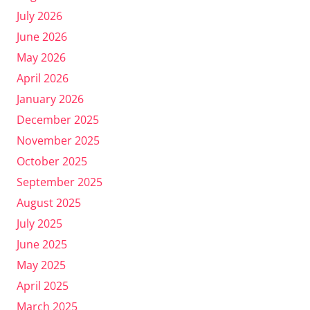
July 2026
June 2026
May 2026
April 2026
January 2026
December 2025
November 2025
October 2025
September 2025
August 2025
July 2025
June 2025
May 2025
April 2025
March 2025