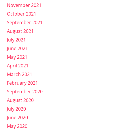
November 2021
October 2021
September 2021
August 2021
July 2021
June 2021
May 2021
April 2021
March 2021
February 2021
September 2020
August 2020
July 2020
June 2020
May 2020