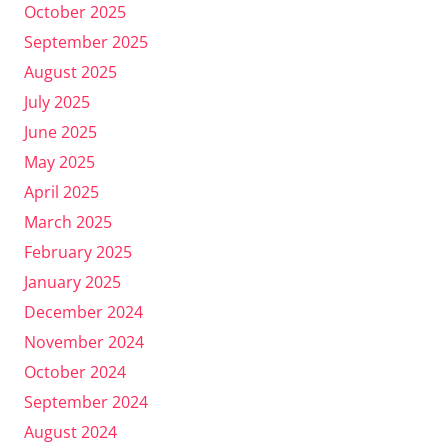
October 2025
September 2025
August 2025
July 2025
June 2025
May 2025
April 2025
March 2025
February 2025
January 2025
December 2024
November 2024
October 2024
September 2024
August 2024