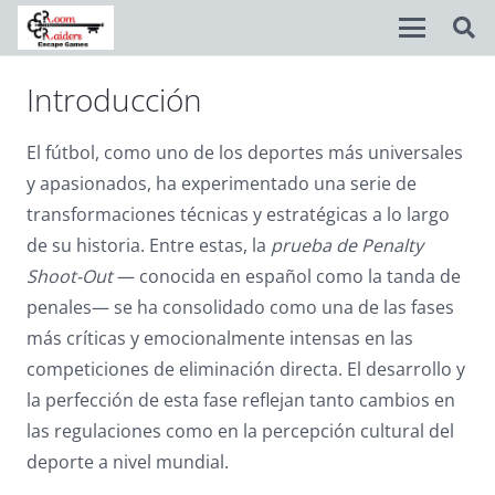
Introducción
Disable flashes
visibility_off
Mark headings
title
El fútbol, como uno de los deportes más universales
y apasionados, ha experimentado una serie de
Background Color
settings
transformaciones técnicas y estratégicas a lo largo
Zoom out
zoom_out
de su historia. Entre estas, la
prueba de Penalty
Shoot-Out
— conocida en español como la tanda de
Zoom in
zoom_in
penales— se ha consolidado como una de las fases
Decrease font
remove_circle_outline
más críticas y emocionalmente intensas en las
competiciones de eliminación directa. El desarrollo y
Increase font
add_circle_outline
la perfección de esta fase reflejan tanto cambios en
Readable font
spellcheck
las regulaciones como en la percepción cultural del
deporte a nivel mundial.
Bright contrast
brightness_high