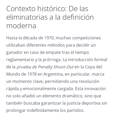
Dark contrast
brightness_low
Contexto histórico: De las
Underline links
eliminatorias a la definición
format_underlined
moderna
Mark links
font_download
Reset
cached
Hasta la década de 1970, muchas competiciones
all
utilizaban diferentes métodos para decidir un
options
ganador en caso de empate tras el tiempo
reglamentario y la prórroga. La introducción formal
de la
prueba de Penalty Shoot-Out
en la Copa del
Mundo de 1978 en Argentina, en particular, marca
un momento clave, permitiendo una resolución
rápida y emocionalmente cargada. Esta innovación
no solo añadió un elemento dramático, sino que
también buscaba garantizar la justicia deportiva sin
prolongar indefinidamente los partidos.