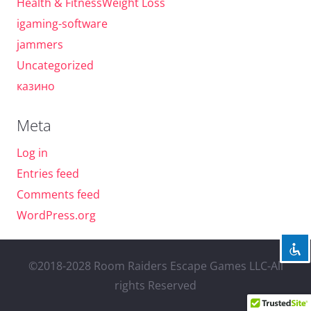
Health & FitnessWeight Loss
igaming-software
jammers
Uncategorized
казино
Meta
Log in
Entries feed
Comments feed
WordPress.org
©2018-2028 Room Raiders Escape Games LLC-All
rights Reserved